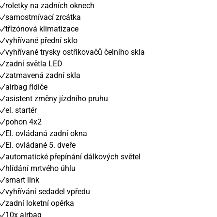
roletky na zadních oknech
samostmívací zrcátka
třízónová klimatizace
vyhřívané přední sklo
vyhřívané trysky ostřikovačů čelního skla
zadní světla LED
zatmavená zadní skla
airbag řidiče
asistent změny jízdního pruhu
el. startér
pohon 4x2
El. ovládaná zadní okna
El. ovládané 5. dveře
automatické přepínání dálkových světel
hlídání mrtvého úhlu
smart link
vyhřívání sedadel vpředu
zadní loketní opěrka
10x airbag