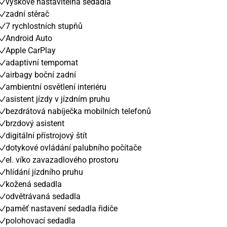
výškově nastavitelná sedadla
zadní stěrač
7 rychlostních stupňů
Android Auto
Apple CarPlay
adaptivní tempomat
airbagy boční zadní
ambientní osvětlení interiéru
asistent jízdy v jízdním pruhu
bezdrátová nabíječka mobilních telefonů
brzdový asistent
digitální přístrojový štít
dotykové ovládání palubního počítače
el. víko zavazadlového prostoru
hlídání jízdního pruhu
kožená sedadla
odvětrávaná sedadla
paměť nastavení sedadla řidiče
polohovací sedadla