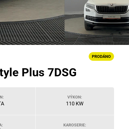
PRODÁNO
tyle Plus 7DSG
N:
VÝKON:
TA
110 KW
A:
KAROSERIE: