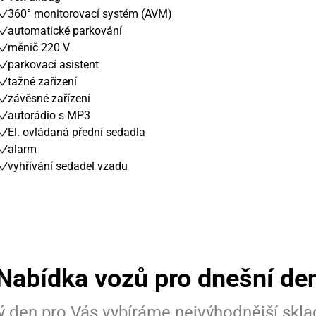
360° monitorovací systém (AVM)
automatické parkování
měnič 220 V
parkovací asistent
tažné zařízení
závěsné zařízení
autorádio s MP3
El. ovládaná přední sedadla
alarm
vyhřívání sedadel vzadu
Nabídka vozů pro dnešní de
 den pro Vás vybíráme nejvýhodnější skl