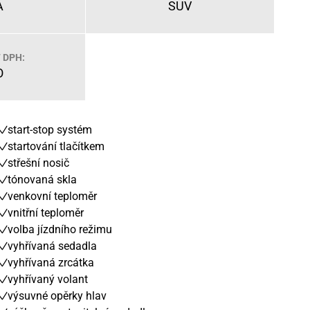
Á
SUV
 DPH:
O
start-stop systém
startování tlačítkem
střešní nosič
tónovaná skla
venkovní teploměr
vnitřní teploměr
volba jízdního režimu
vyhřívaná sedadla
vyhřívaná zrcátka
vyhřívaný volant
výsuvné opěrky hlav