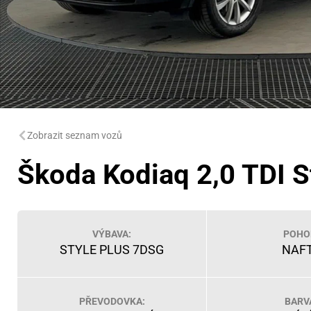
Zobrazit seznam vozů
Škoda Kodiaq 2,0 TDI S
VÝBAVA:
POHO
STYLE PLUS 7DSG
NAF
PŘEVODOVKA:
BARV