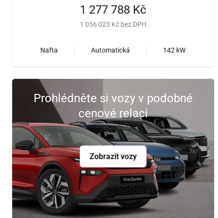
1 277 788 Kč
1 056 023 Kč bez DPH
Nafta
Automatická
142 kW
Prohlédněte si vozy v podobné
cenové relaci
Zobrazit vozy