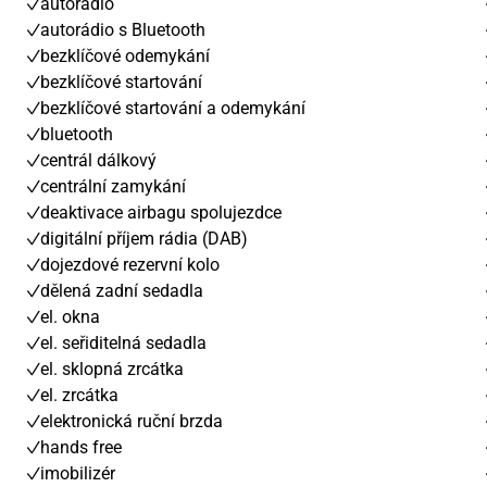
autorádio
autorádio s Bluetooth
bezklíčové odemykání
bezklíčové startování
bezklíčové startování a odemykání
bluetooth
centrál dálkový
centrální zamykání
deaktivace airbagu spolujezdce
digitální příjem rádia (DAB)
dojezdové rezervní kolo
dělená zadní sedadla
el. okna
el. seřiditelná sedadla
el. sklopná zrcátka
el. zrcátka
elektronická ruční brzda
hands free
imobilizér