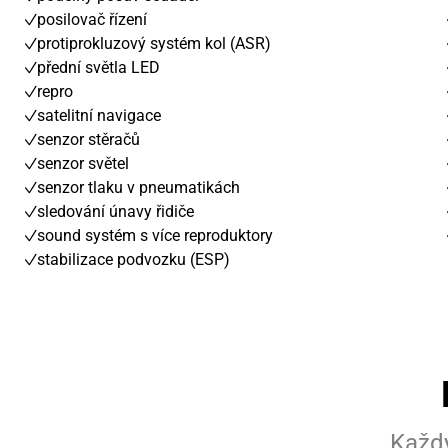
posilovač řízení
protiprokluzový systém kol (ASR)
přední světla LED
repro
satelitní navigace
senzor stěračů
senzor světel
senzor tlaku v pneumatikách
sledování únavy řidiče
sound systém s více reproduktory
stabilizace podvozku (ESP)
Každý