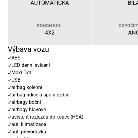
AUTOMATICKÁ
BÍL
POHON KOL:
ODPOČET
4X2
AN
Výbava vozu
ABS
LED denní svícení
Maxi Dot
USB
airbag kolenní
airbag řidiče a spolujezdce
airbagy boční
airbagy hlavové
asistent rozjezdu do kopce (HSA)
aut. klimatizace
aut. převodovka