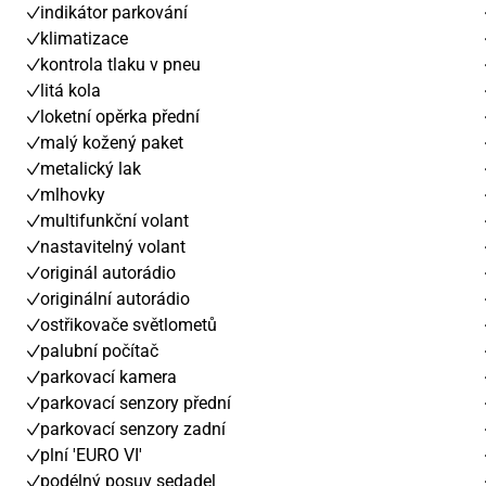
indikátor parkování
klimatizace
kontrola tlaku v pneu
litá kola
loketní opěrka přední
malý kožený paket
metalický lak
mlhovky
multifunkční volant
nastavitelný volant
originál autorádio
originální autorádio
ostřikovače světlometů
palubní počítač
parkovací kamera
parkovací senzory přední
parkovací senzory zadní
plní 'EURO VI'
podélný posuv sedadel