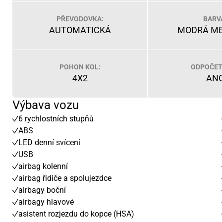
PŘEVODOVKA:
BARV
AUTOMATICKÁ
MODRÁ ME
POHON KOL:
ODPOČET
4X2
AN
Výbava vozu
6 rychlostních stupňů
ABS
LED denní svícení
USB
airbag kolenní
airbag řidiče a spolujezdce
airbagy boční
airbagy hlavové
asistent rozjezdu do kopce (HSA)