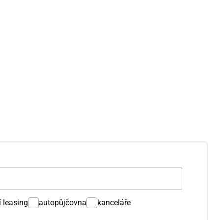
í leasing
autopůjčovna
kanceláře