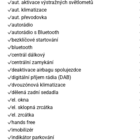
aut. aktivace výstražných světlometů
aut. klimatizace
aut. převodovka
autorádio
autorádio s Bluetooth
bezklíčové startování
bluetooth
centrál dálkový
centrální zamykání
deaktivace airbagu spolujezdce
digitální příjem rádia (DAB)
dvouzónová klimatizace
dělená zadní sedadla
el. okna
el. sklopná zrcátka
el. zrcátka
hands free
imobilizér
indikátor parkování