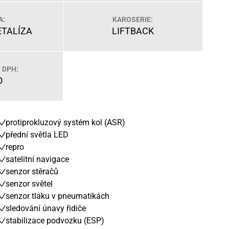
A:
KAROSERIE:
TALÍZA
LIFTBACK
 DPH:
O
protiprokluzový systém kol (ASR)
přední světla LED
repro
satelitní navigace
senzor stěračů
senzor světel
senzor tlaku v pneumatikách
sledování únavy řidiče
stabilizace podvozku (ESP)