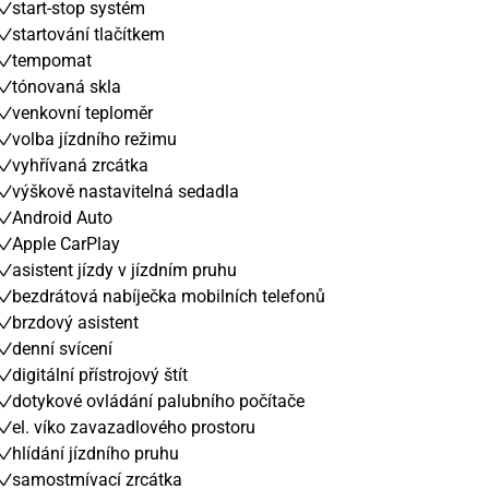
start-stop systém
startování tlačítkem
tempomat
tónovaná skla
venkovní teploměr
volba jízdního režimu
vyhřívaná zrcátka
výškově nastavitelná sedadla
Android Auto
Apple CarPlay
asistent jízdy v jízdním pruhu
bezdrátová nabíječka mobilních telefonů
brzdový asistent
denní svícení
digitální přístrojový štít
dotykové ovládání palubního počítače
el. víko zavazadlového prostoru
hlídání jízdního pruhu
samostmívací zrcátka