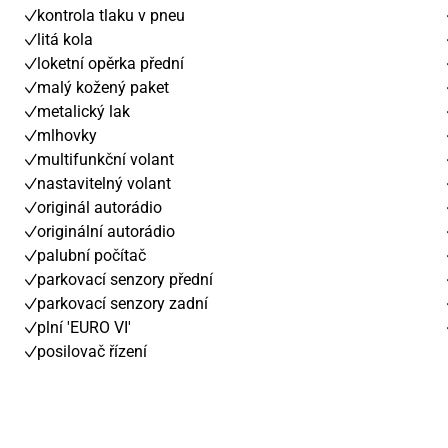
kontrola tlaku v pneu
litá kola
loketní opěrka přední
malý kožený paket
metalický lak
mlhovky
multifunkční volant
nastavitelný volant
originál autorádio
originální autorádio
palubní počítač
parkovací senzory přední
parkovací senzory zadní
plní 'EURO VI'
posilovač řízení