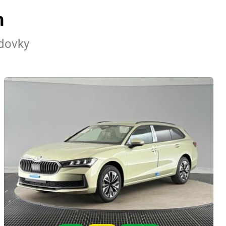
n
adovky