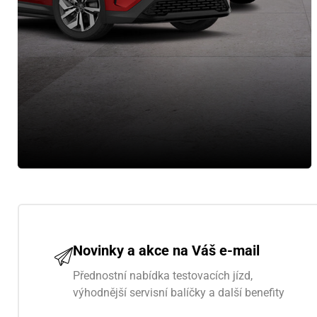
Novinky a akce na Váš e-mail
Přednostní nabídka testovacích jízd,
výhodnější servisní balíčky a další benefity