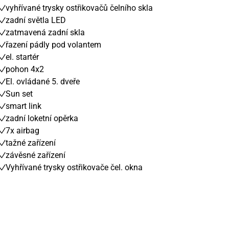
vyhřívané trysky ostřikovačů čelního skla
zadní světla LED
zatmavená zadní skla
řazení pádly pod volantem
el. startér
pohon 4x2
El. ovládané 5. dveře
Sun set
smart link
zadní loketní opěrka
7x airbag
tažné zařízení
závěsné zařízení
Vyhřívané trysky ostřikovače čel. okna