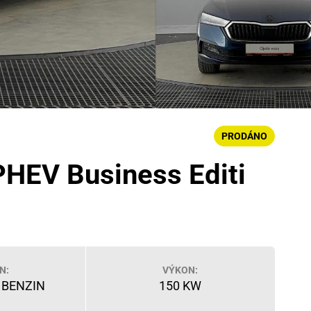
PRODÁNO
PHEV Business Editi
N:
VÝKON:
- BENZIN
150 KW