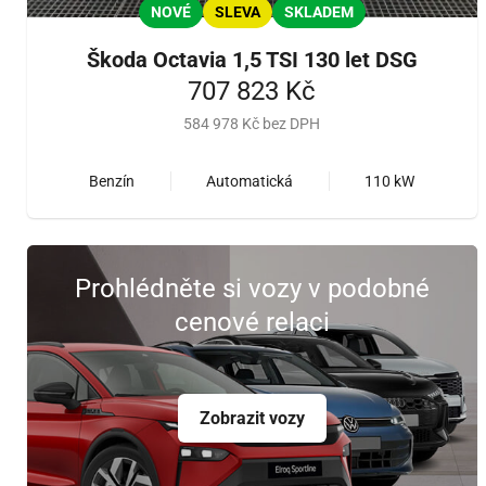
NOVÉ
SLEVA
SKLADEM
Škoda Octavia 1,5 TSI 130 let DSG
707 823 Kč
584 978 Kč bez DPH
Benzín
Automatická
110 kW
Prohlédněte si vozy v podobné
cenové relaci
Zobrazit vozy