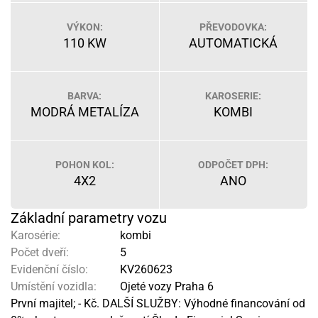
VÝKON:
PŘEVODOVKA:
110 KW
AUTOMATICKÁ
BARVA:
KAROSERIE:
MODRÁ METALÍZA
KOMBI
POHON KOL:
ODPOČET DPH:
4X2
ANO
Základní parametry vozu
Karosérie:
kombi
Počet dveří:
5
Evidenční číslo:
KV260623
Umístění vozidla:
Ojeté vozy Praha 6
První majitel; - Kč. DALŠÍ SLUŽBY: Výhodné financování od