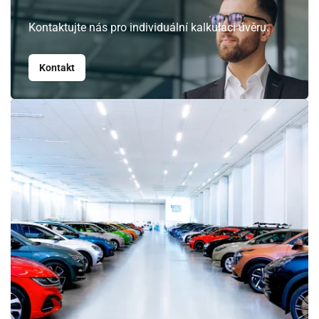
Kontaktujte nás pro individuální kalkulaci úvěru.
Srpen
Kontakt
PO
ÚT
ST
ČT
PÁ
SO
NE
27
28
29
30
31
1
2
3
4
5
6
7
8
9
10
11
12
13
14
15
16
17
18
19
20
21
22
23
24
25
26
27
28
29
30
31
1
2
3
4
5
6