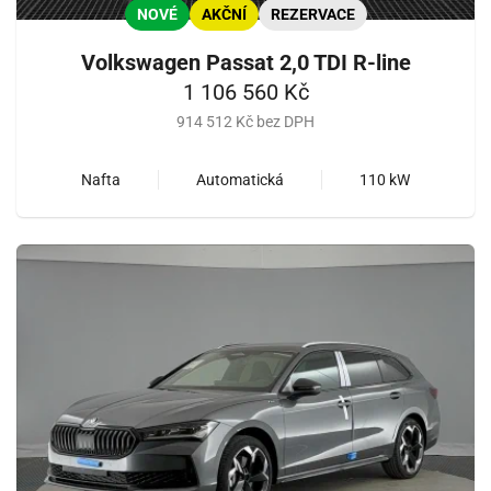
NOVÉ
AKČNÍ
REZERVACE
Volkswagen Passat 2,0 TDI R-line
1 106 560 Kč
914 512 Kč bez DPH
Nafta
Automatická
110 kW