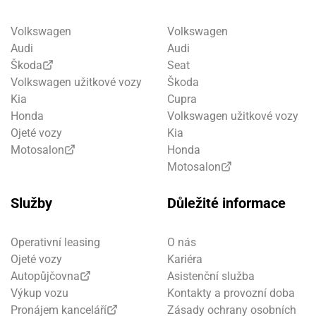
Volkswagen
Volkswagen
Audi
Audi
Škoda
Seat
Volkswagen užitkové vozy
Škoda
Kia
Cupra
Honda
Volkswagen užitkové vozy
Ojeté vozy
Kia
Motosalon
Honda
Motosalon
Služby
Důležité informace
Operativní leasing
O nás
Ojeté vozy
Kariéra
Autopůjčovna
Asistenční služba
Výkup vozu
Kontakty a provozní doba
Pronájem kanceláří
Zásady ochrany osobních