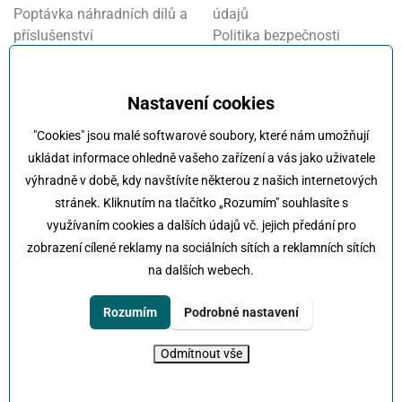
Poptávka náhradních dílů a
údajů
příslušenství
Politika bezpečnosti
Financování a pojištění
informací
Motosalon
Nastavení cookies
Oznamovací systém
Nastavení cookies
Projekt FVE financování
"Cookies" jsou malé softwarové soubory, které nám umožňují
Kola Klokočka - ukončení
ukládat informace ohledně vašeho zařízení a vás jako uživatele
provozu
výhradně v době, kdy navštívíte některou z našich internetových
stránek. Kliknutím na tlačítko „Rozumím" souhlasíte s
využívaním cookies a dalších údajů vč. jejich předání pro
zobrazení cílené reklamy na sociálních sítích a reklamních sítích
na dalších webech.
Klokočka -
Na každé cestě s vámi
Karlovarská 814/115 , 161 00 Praha 6 - Řepy
Rozumím
Podrobné nastavení
tel:
+420 222 197 111
e-mail:
info@klokocka.cz
Odmítnout vše
© 2026 Klokočka
Tvorba webu
UVM interactive