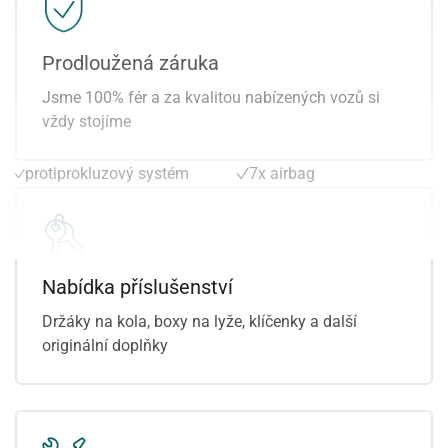
ostřikovače světlometů
Sun set
palubní počítač
smart link
parkovací kamera
traveller assistant -
Prodloužená záruka
parkovací senzory přední
rozpoznávání dopravních
Jsme 100% fér a za kvalitou nabízených vozů si
parkovací senzory zadní
značek
vždy stojíme
plní 'EURO VI'
vyhřívání sedadel vpředu
posilovač řízení
zadní loketní opěrka
protiprokluzový systém
7x airbag
kol (ASR)
parkovací asistent
přední světla LED
alarm
Nabídka příslušenství
Držáky na kola, boxy na lyže, klíčenky a další
originální doplňky