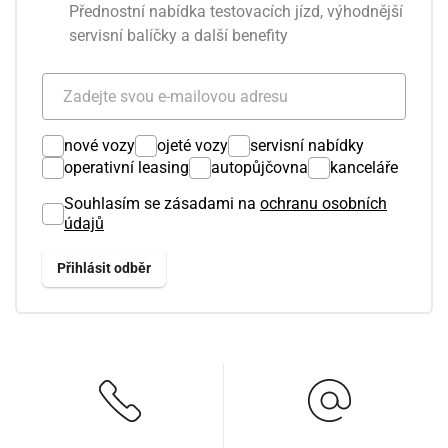
Přednostní nabídka testovacích jízd, výhodnější
servisní balíčky a další benefity
nové vozy
ojeté vozy
servisní nabídky
operativní leasing
autopůjčovna
kanceláře
Souhlasím se zásadami na
ochranu osobních
údajů