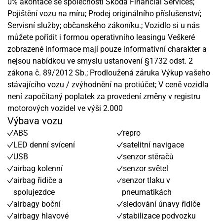
0% akontace se společností Škoda Financial Services;
Pojištění vozu na míru; Prodej originálního příslušenství;
Servisní služby; občanského zákoníku.; Vozidlo si u nás
můžete pořídit i formou operativního leasingu Veškeré
zobrazené informace mají pouze informativní charakter a
nejsou nabídkou ve smyslu ustanovení §1732 odst. 2
zákona č. 89/2012 Sb.; Prodloužená záruka Výkup vašeho
stávajícího vozu / zvýhodnění na protiúčet; V ceně vozidla
není započítaný poplatek za provedení změny v registru
motorových vozidel ve výši 2.000
Výbava vozu
ABS
repro
LED denní svícení
satelitní navigace
USB
senzor stěračů
airbag kolenní
senzor světel
airbag řidiče a
senzor tlaku v
spolujezdce
pneumatikách
airbagy boční
sledování únavy řidiče
airbagy hlavové
stabilizace podvozku