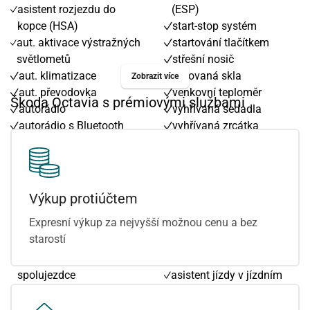
asistent rozjezdu do
(ESP)
kopce (HSA)
start-stop systém
aut. aktivace výstražných
startování tlačítkem
světlometů
střešní nosič
aut. klimatizace
tónovaná skla
Zobrazit více
aut. převodovka
venkovní teploměr
Škoda Octavia s prémiovými službami
autorádio
vyhřívaná sedadla
autorádio s Bluetooth
vyhřívaná zrcátka
bezklíčové odemykání
vyhřívaný volant
bezklíčové startování
výškově nastavitelná
bezklíčové startování a
sedadla
odemykání
zadní stěrač
Výkup protiúčtem
bluetooth
7 rychlostních stupňů
Expresní výkup za nejvyšší možnou cenu a bez
centrál dálkový
Android Auto
starostí
centrální zamykání
Apple CarPlay
deaktivace airbagu
adaptivní tempomat
spolujezdce
asistent jízdy v jízdním
digitální příjem rádia
pruhu
(DAB)
bezdrátová nabíječka