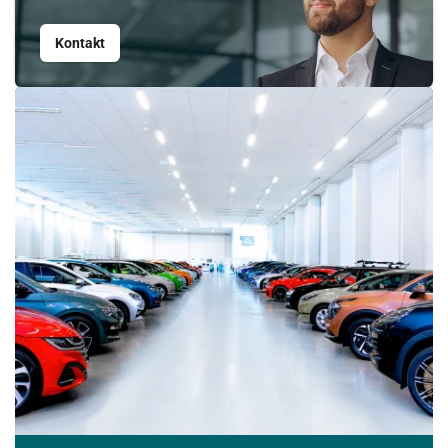
Kontakt
Srpen
PO
ÚT
ST
ČT
PÁ
SO
NE
27
28
29
30
31
1
2
3
4
5
6
7
8
9
10
11
12
13
14
15
16
17
18
19
20
21
22
23
24
25
26
27
28
29
30
31
1
2
3
4
5
6