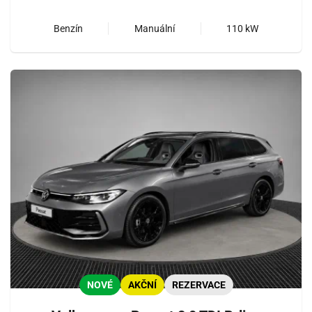
Benzín
Manuální
110 kW
NOVÉ
AKČNÍ
REZERVACE