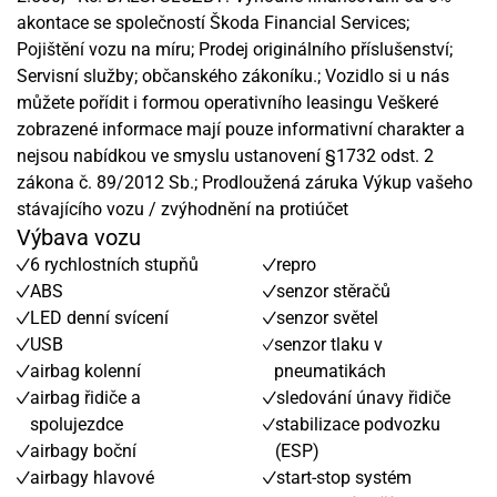
akontace se společností Škoda Financial Services;
Pojištění vozu na míru; Prodej originálního příslušenství;
Servisní služby; občanského zákoníku.; Vozidlo si u nás
můžete pořídit i formou operativního leasingu Veškeré
zobrazené informace mají pouze informativní charakter a
nejsou nabídkou ve smyslu ustanovení §1732 odst. 2
zákona č. 89/2012 Sb.; Prodloužená záruka Výkup vašeho
stávajícího vozu / zvýhodnění na protiúčet
Výbava vozu
6 rychlostních stupňů
repro
ABS
senzor stěračů
LED denní svícení
senzor světel
USB
senzor tlaku v
airbag kolenní
pneumatikách
airbag řidiče a
sledování únavy řidiče
spolujezdce
stabilizace podvozku
airbagy boční
(ESP)
airbagy hlavové
start-stop systém