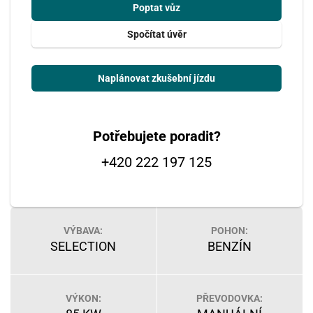
Poptat vůz
Spočítat úvěr
Naplánovat zkušební jízdu
Potřebujete poradit?
+420 222 197 125
VÝBAVA:
POHON:
SELECTION
BENZÍN
VÝKON:
PŘEVODOVKA: