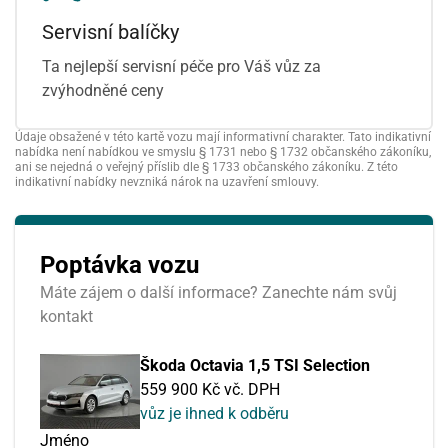
Servisní balíčky
Ta nejlepší servisní péče pro Váš vůz za
zvýhodněné ceny
Údaje obsažené v této kartě vozu mají informativní charakter. Tato indikativní
nabídka není nabídkou ve smyslu § 1731 nebo § 1732 občanského zákoníku,
ani se nejedná o veřejný příslib dle § 1733 občanského zákoníku. Z této
indikativní nabídky nevzniká nárok na uzavření smlouvy.
Poptávka vozu
Máte zájem o další informace? Zanechte nám svůj
kontakt
Škoda Octavia 1,5 TSI Selection
559 900 Kč vč. DPH
vůz je ihned k odběru
Jméno