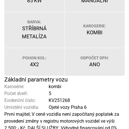
85 KW
MANUÁLNÍ
BARVA:
KAROSERIE:
STŘÍBRNÁ
KOMBI
METALÍZA
POHON KOL:
ODPOČET DPH:
4X2
ANO
Základní parametry vozu
Karosérie:
kombi
Počet dveří:
5
Evidenční číslo:
KV251268
Umístění vozidla:
Ojeté vozy Praha 6
První majitel; V ceně vozidla není započítaný poplatek za
provedení změny v registru motorových vozidel ve výši
2.500; - Kč. DALŠÍ SLUŽBY: Výhodné financování od 0%