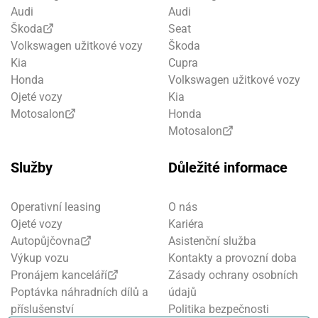
Audi
Audi
Škoda
Seat
Volkswagen užitkové vozy
Škoda
Kia
Cupra
Honda
Volkswagen užitkové vozy
Ojeté vozy
Kia
Motosalon
Honda
Motosalon
Služby
Důležité informace
Operativní leasing
O nás
Ojeté vozy
Kariéra
Autopůjčovna
Asistenční služba
Výkup vozu
Kontakty a provozní doba
Pronájem kanceláří
Zásady ochrany osobních
Poptávka náhradních dílů a
údajů
příslušenství
Politika bezpečnosti