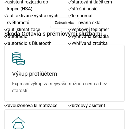
asistent rozjezdu do
startování tlačítkem
kopce (HSA)
střešní nosič
aut. aktivace výstražných
tempomat
světlometů
tónovaná skla
Zobrazit více
aut. klimatizace
venkovní teploměr
Škoda Octavia s prémiovými službami
autorádio
vyhřívaná sedadla
autorádio s Bluetooth
vyhřívaná zrcátka
bezklíčové startování
vyhřívaný volant
bluetooth
výškově nastavitelná
centrál dálkový
sedadla
centrální zamykání
zadní stěrač
Výkup protiúčtem
deaktivace airbagu
Android Auto
Expresní výkup za nejvyšší možnou cenu a bez
spolujezdce
Apple CarPlay
starostí
digitální příjem rádia
asistent jízdy v jízdním
(DAB)
pruhu
dvouzónová klimatizace
brzdový asistent
dělená zadní sedadla
denní svícení
el. okna
digitální přístrojový štít
el. zrcátka
dotykové ovládání