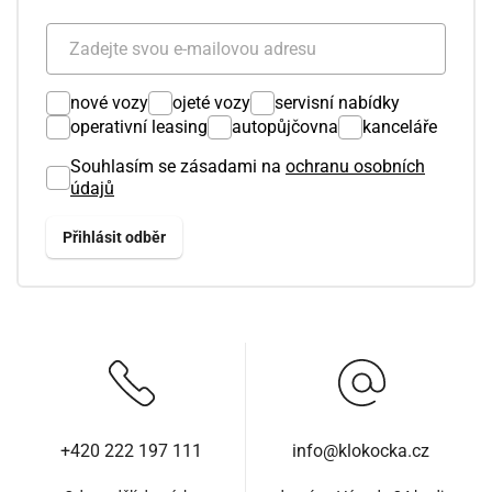
nové vozy
ojeté vozy
servisní nabídky
operativní leasing
autopůjčovna
kanceláře
Souhlasím se zásadami na
ochranu osobních
údajů
+420 222 197 111
info@klokocka.cz