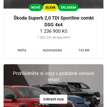
NOVÉ
SLEVA
SKLADEM
Škoda Superb 2,0 TDI Sportline combi
DSG 4x4
1 236 900 Kč
1 022 231 Kč bez DPH
Nafta
Automatická
142 kW
Prohlédněte si vozy v podobné cenové
relaci
Zobrazit vozy