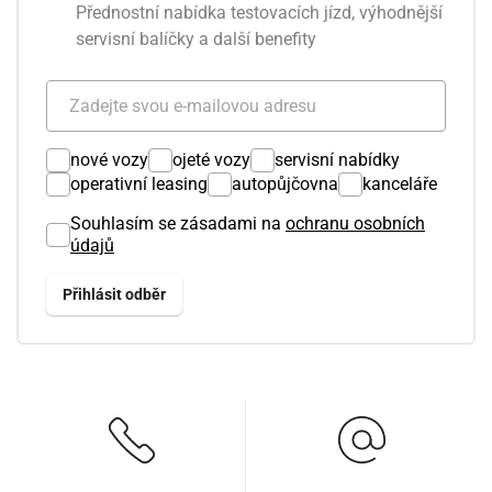
Přednostní nabídka testovacích jízd, výhodnější
servisní balíčky a další benefity
nové vozy
ojeté vozy
servisní nabídky
operativní leasing
autopůjčovna
kanceláře
Souhlasím se zásadami na
ochranu osobních
údajů