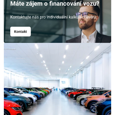
Máte zájem o financování vozu?
Kontaktujte nás pro individuální kalkulaci úvěru.
Srpen
Kontakt
PO
ÚT
ST
ČT
PÁ
SO
NE
27
28
29
30
31
1
2
3
4
5
6
7
8
9
10
11
12
13
14
15
16
17
18
19
20
21
22
23
24
25
26
27
28
29
30
31
1
2
3
4
5
6