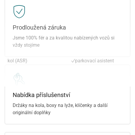
ostřikovače světlometů
LED matrixové světlomety
palubní počítač
Sun set
parkovací kamera
smart link
parkovací senzory přední
traveller assistant -
Prodloužená záruka
parkovací senzory zadní
rozpoznávání dopravních
Jsme 100% fér a za kvalitou nabízených vozů si
plní 'EURO VI'
značek
vždy stojíme
posilovač řízení
vyhřívání sedadel vpředu
protiprokluzový systém
zadní loketní opěrka
kol (ASR)
parkovací asistent
přední světla LED
manuální převodovka
repro
alarm
Nabídka příslušenství
Držáky na kola, boxy na lyže, klíčenky a další
originální doplňky