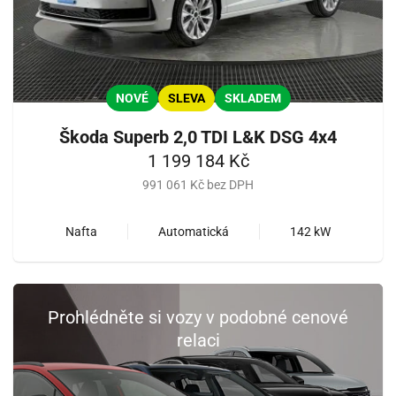
NOVÉ
SLEVA
SKLADEM
Škoda Superb 2,0 TDI L&K DSG 4x4
1 199 184 Kč
991 061 Kč bez DPH
Nafta
Automatická
142 kW
Prohlédněte si vozy v podobné cenové
relaci