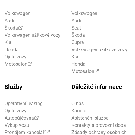
Volkswagen
Volkswagen
Audi
Audi
Škoda
Seat
Volkswagen užitkové vozy
Škoda
Kia
Cupra
Honda
Volkswagen užitkové vozy
Ojeté vozy
Kia
Motosalon
Honda
Motosalon
Služby
Důležité informace
Operativní leasing
O nás
Ojeté vozy
Kariéra
Autopůjčovna
Asistenční služba
Výkup vozu
Kontakty a provozní doba
Pronájem kanceláří
Zásady ochrany osobních