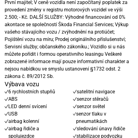
První majitel; V ceně vozidla není započítaný poplatek za
provedení změny v registru motorových vozidel ve výši
2.500; - Kč. DALŠÍ SLUŽBY: Výhodné financování od 0%
akontace se společností Škoda Financial Services; Výkup
vašeho stávajícího vozu / zvýhodnění na protiúčet;
Pojištění vozu na míru; Prodej originálního příslušenství;
Servisní služby; občanského zákoníku.; Vozidlo si u nás
můžete pořídit i formou operativního leasingu Veškeré
zobrazené informace mají pouze informativní charakter a
nejsou nabídkou ve smyslu ustanovení §1732 odst. 2
zákona č. 89/2012 Sb.
Výbava vozu
6 rychlostních stupňů
satelitní navigace
ABS
senzor stěračů
LED denní svícení
senzor světel
USB
senzor tlaku v
airbag kolenní
pneumatikách
airbag řidiče a
sledování únavy řidiče
spolujezdce
stabilizace podvozku