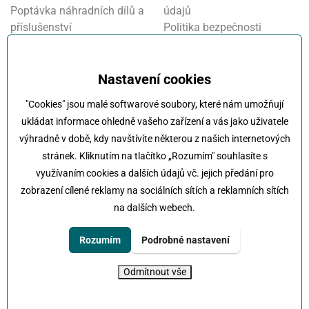
Poptávka náhradních dílů a
údajů
příslušenství
Politika bezpečnosti
Financování a pojištění
informací
Motosalon
Nastavení cookies
Oznamovací systém
Nastavení cookies
Projekt FVE financování
"Cookies" jsou malé softwarové soubory, které nám umožňují
Kola Klokočka - ukončení
ukládat informace ohledně vašeho zařízení a vás jako uživatele
provozu
výhradně v době, kdy navštívíte některou z našich internetových
stránek. Kliknutím na tlačítko „Rozumím" souhlasíte s
využívaním cookies a dalších údajů vč. jejich předání pro
zobrazení cílené reklamy na sociálních sítích a reklamních sítích
na dalších webech.
Klokočka -
Na každé cestě s vámi
Karlovarská 814/115 , 161 00 Praha 6 - Řepy
Rozumím
Podrobné nastavení
tel:
+420 222 197 111
e-mail:
info@klokocka.cz
Odmítnout vše
© 2026 Klokočka
Tvorba webu
UVM interactive