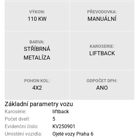
VÝKON:
PŘEVODOVKA:
110 KW
MANUÁLNÍ
BARVA:
KAROSERIE:
STŘÍBRNÁ
LIFTBACK
METALÍZA
POHON KOL:
ODPOČET DPH:
4X2
ANO
Základní parametry vozu
Karosérie:
liftback
Počet dveří:
5
Evidenční číslo:
KV250901
Umístění vozidla:
Ojeté vozy Praha 6