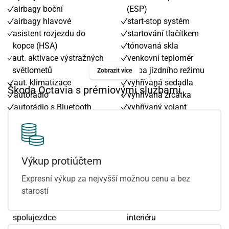
airbagy boční
(ESP)
airbagy hlavové
start-stop systém
asistent rozjezdu do
startování tlačítkem
kopce (HSA)
tónovaná skla
aut. aktivace výstražných
venkovní teploměr
světlometů
volba jízdního režimu
Zobrazit více
aut. klimatizace
vyhřívaná sedadla
Škoda Octavia s prémiovými službami
autorádio
vyhřívaná zrcátka
autorádio s Bluetooth
vyhřívaný volant
bezklíčové odemykání
výškově nastavitelná
bezklíčové startování
sedadla
bezklíčové startování a
9x airbag
odemykání
Android Auto
Výkup protiúčtem
bluetooth
Apple CarPlay
Expresní výkup za nejvyšší možnou cenu a bez
centrál dálkový
adaptivní tempomat
starostí
centrální zamykání
airbagy boční zadní
deaktivace airbagu
ambientní osvětlení
spolujezdce
interiéru