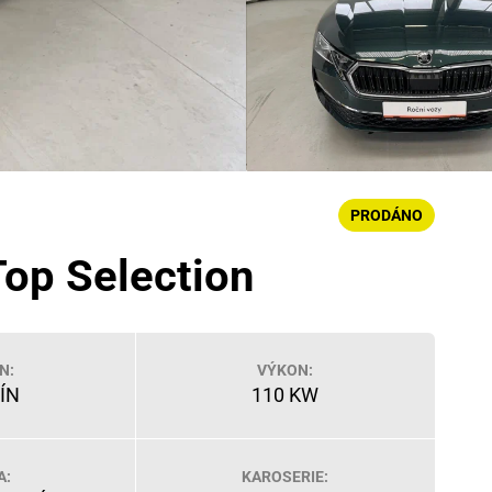
PRODÁNO
Top Selection
N:
VÝKON:
ÍN
110 KW
A:
KAROSERIE: