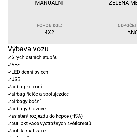
MANUÁLNÍ
ZELENÁ M
POHON KOL:
ODPOČET
4X2
AN
Výbava vozu
6 rychlostních stupňů
ABS
LED denní svícení
USB
airbag kolenní
airbag řidiče a spolujezdce
airbagy boční
airbagy hlavové
asistent rozjezdu do kopce (HSA)
aut. aktivace výstražných světlometů
aut. klimatizace