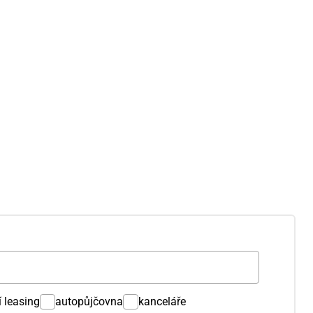
í leasing
autopůjčovna
kanceláře