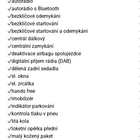
autorádio
autorádio s Bluetooth
bezklíčové odemykání
bezklíčové startování
bezklíčové startování a odemykání
centrál dálkový
centrální zamykání
deaktivace airbagu spolujezdce
digitální příjem rádia (DAB)
dělená zadní sedadla
el. okna
el. zrcátka
hands free
imobilizér
indikátor parkování
kontrola tlaku v pneu
litá kola
loketní opěrka přední
malý kožený paket