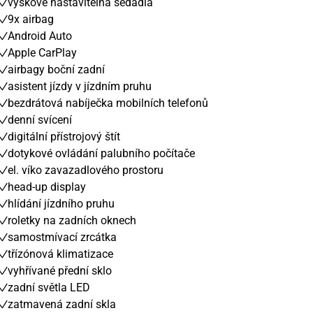
výškově nastavitelná sedadla
9x airbag
Android Auto
Apple CarPlay
airbagy boční zadní
asistent jízdy v jízdním pruhu
bezdrátová nabíječka mobilních telefonů
denní svícení
digitální přístrojový štít
dotykové ovládání palubního počítače
el. víko zavazadlového prostoru
head-up display
hlídání jízdního pruhu
roletky na zadních oknech
samostmívací zrcátka
třízónová klimatizace
vyhřívané přední sklo
zadní světla LED
zatmavená zadní skla