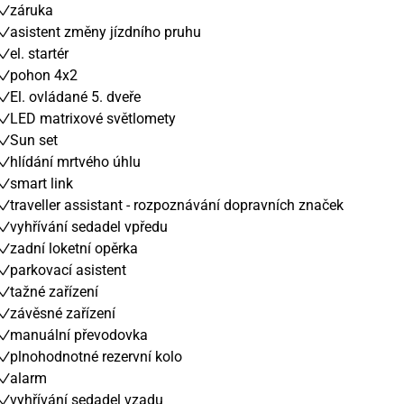
záruka
asistent změny jízdního pruhu
el. startér
pohon 4x2
El. ovládané 5. dveře
LED matrixové světlomety
Sun set
hlídání mrtvého úhlu
smart link
traveller assistant - rozpoznávání dopravních značek
vyhřívání sedadel vpředu
zadní loketní opěrka
parkovací asistent
tažné zařízení
závěsné zařízení
manuální převodovka
plnohodnotné rezervní kolo
alarm
vyhřívání sedadel vzadu