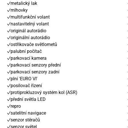
metalický lak
mlhovky
multifunkční volant
nastavitelný volant
originál autorádio
originální autorádio
ostřikovače světlometů
palubní počítač
parkovací kamera
parkovací senzory přední
parkovací senzory zadní
plní 'EURO VI'
posilovač řízení
protiprokluzový systém kol (ASR)
přední světla LED
repro
satelitní navigace
senzor stěračů
senzor světel