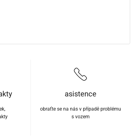
akty
asistence
ek,
obraťte se na nás v případě problému
akty
s vozem