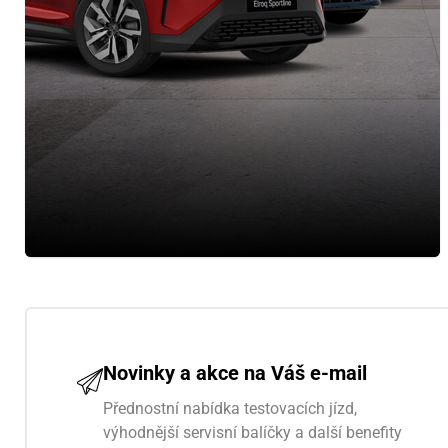
Novinky a akce na Váš e-mail
Přednostní nabídka testovacích jízd,
výhodnější servisní balíčky a další benefity