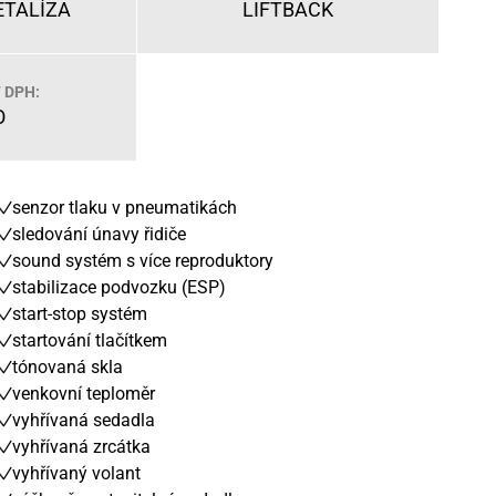
ETALÍZA
LIFTBACK
 DPH:
O
senzor tlaku v pneumatikách
sledování únavy řidiče
sound systém s více reproduktory
stabilizace podvozku (ESP)
start-stop systém
startování tlačítkem
tónovaná skla
venkovní teploměr
vyhřívaná sedadla
vyhřívaná zrcátka
vyhřívaný volant