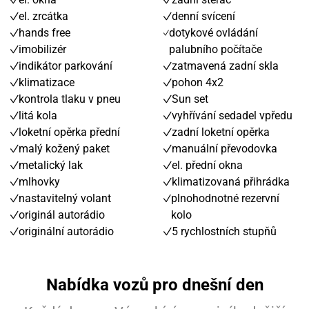
el. zrcátka
denní svícení
hands free
dotykové ovládání
imobilizér
palubního počítače
indikátor parkování
zatmavená zadní skla
klimatizace
pohon 4x2
kontrola tlaku v pneu
Sun set
litá kola
vyhřívání sedadel vpředu
loketní opěrka přední
zadní loketní opěrka
malý kožený paket
manuální převodovka
metalický lak
el. přední okna
mlhovky
klimatizovaná přihrádka
nastavitelný volant
plnohodnotné rezervní
originál autorádio
kolo
originální autorádio
5 rychlostních stupňů
Nabídka vozů pro dnešní den