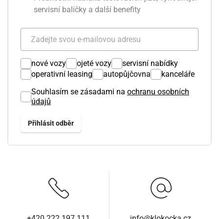
servisní balíčky a další benefity
nové vozy
ojeté vozy
servisní nabídky
operativní leasing
autopůjčovna
kanceláře
Souhlasím se zásadami na
ochranu osobních
údajů
+420 222 197 111
info@klokocka.cz