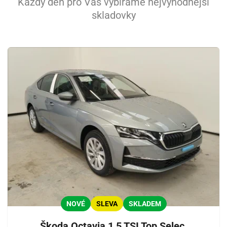
Každý den pro Vás vybíráme nejvýhodnější
skladovky
NOVÉ
SLEVA
SKLADEM
Škoda Octavia 1,5 TSI Top Selec.