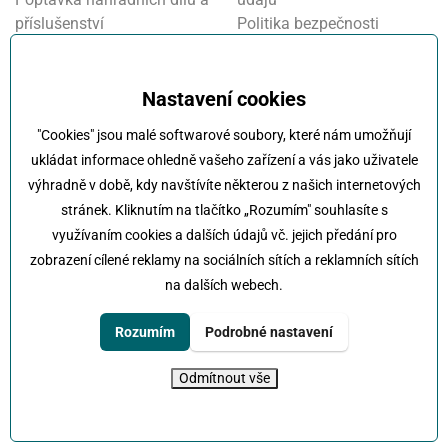
příslušenství
Politika bezpečnosti
Financování a pojištění
informací
Motosalon
Nastavení cookies
Oznamovací systém
Nastavení cookies
Projekt FVE financování
"Cookies" jsou malé softwarové soubory, které nám umožňují
Kola Klokočka - ukončení
ukládat informace ohledně vašeho zařízení a vás jako uživatele
provozu
výhradně v době, kdy navštívíte některou z našich internetových
stránek. Kliknutím na tlačítko „Rozumím" souhlasíte s
využívaním cookies a dalších údajů vč. jejich předání pro
zobrazení cílené reklamy na sociálních sítích a reklamních sítích
na dalších webech.
Klokočka -
Na každé cestě s vámi
Karlovarská 814/115 , 161 00 Praha 6 - Řepy
Rozumím
Podrobné nastavení
tel:
+420 222 197 111
e-mail:
info@klokocka.cz
Odmítnout vše
© 2026 Klokočka
Tvorba webu
UVM interactive