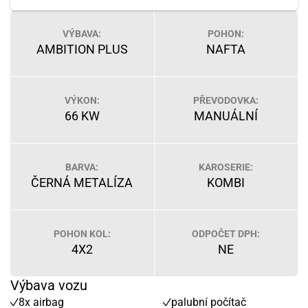
VÝBAVA:
POHON:
AMBITION PLUS
NAFTA
VÝKON:
PŘEVODOVKA:
66 KW
MANUÁLNÍ
BARVA:
KAROSERIE:
ČERNÁ METALÍZA
KOMBI
POHON KOL:
ODPOČET DPH:
4X2
NE
Výbava vozu
8x airbag
palubní počítač