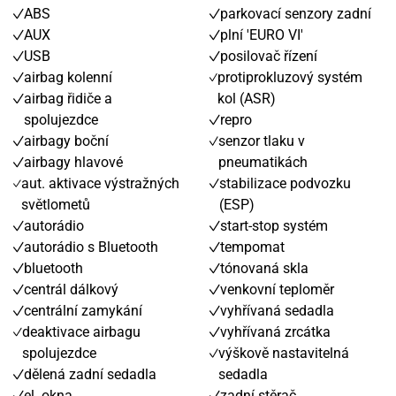
ABS
parkovací senzory zadní
AUX
plní 'EURO VI'
USB
posilovač řízení
airbag kolenní
protiprokluzový systém
airbag řidiče a
kol (ASR)
spolujezdce
repro
airbagy boční
senzor tlaku v
airbagy hlavové
pneumatikách
aut. aktivace výstražných
stabilizace podvozku
světlometů
(ESP)
autorádio
start-stop systém
autorádio s Bluetooth
tempomat
bluetooth
tónovaná skla
centrál dálkový
venkovní teploměr
centrální zamykání
vyhřívaná sedadla
deaktivace airbagu
vyhřívaná zrcátka
spolujezdce
výškově nastavitelná
dělená zadní sedadla
sedadla
el. okna
zadní stěrač