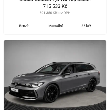
715 533 Kč
591 350 Kč bez DPH
Benzín
Manuální
85 kW