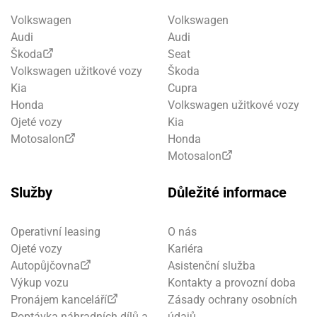
Volkswagen
Volkswagen
Audi
Audi
Škoda
Seat
Volkswagen užitkové vozy
Škoda
Kia
Cupra
Honda
Volkswagen užitkové vozy
Ojeté vozy
Kia
Motosalon
Honda
Motosalon
Služby
Důležité informace
Operativní leasing
O nás
Ojeté vozy
Kariéra
Autopůjčovna
Asistenční služba
Výkup vozu
Kontakty a provozní doba
Pronájem kanceláří
Zásady ochrany osobních
Poptávka náhradních dílů a
údajů