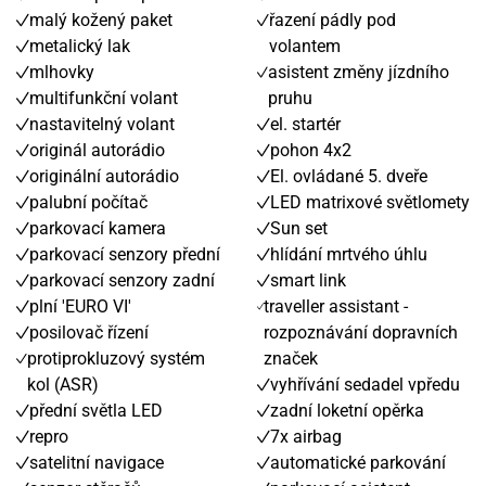
malý kožený paket
řazení pádly pod
metalický lak
volantem
mlhovky
asistent změny jízdního
multifunkční volant
pruhu
nastavitelný volant
el. startér
originál autorádio
pohon 4x2
originální autorádio
El. ovládané 5. dveře
palubní počítač
LED matrixové světlomety
parkovací kamera
Sun set
parkovací senzory přední
hlídání mrtvého úhlu
parkovací senzory zadní
smart link
plní 'EURO VI'
traveller assistant -
posilovač řízení
rozpoznávání dopravních
protiprokluzový systém
značek
kol (ASR)
vyhřívání sedadel vpředu
přední světla LED
zadní loketní opěrka
repro
7x airbag
satelitní navigace
automatické parkování