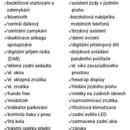
bezklíčové startování a
asistent jízdy v jízdním
odemykání
pruhu
bluetooth
bezdrátová nabíječka
centrál dálkový
mobilních telefonů
centrální zamykání
brzdový asistent
deaktivace airbagu
denní svícení
spolujezdce
digitální přístrojový štít
digitální příjem rádia
dotykové ovládání
(DAB)
palubního počítače
dělená zadní sedadla
el. víko zavazadlového
el. okna
prostoru
el. sklopná zrcátka
head-up display
el. zrcátka
hlídání jízdního pruhu
hands free
roletky na zadních oknech
imobilizér
samostmívací zrcátka
indikátor parkování
třízónová klimatizace
kontrola tlaku v pneu
zadní světla LED
litá kola
zatmavená zadní skla
loketní opěrka přední
záruka