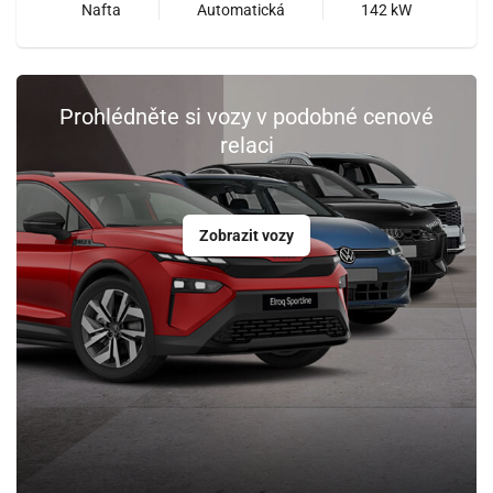
Nafta
Automatická
142 kW
Prohlédněte si vozy v podobné cenové
relaci
Zobrazit vozy