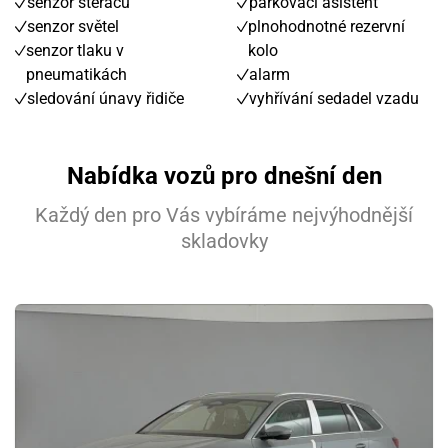
senzor stěračů
parkovací asistent
senzor světel
plnohodnotné rezervní
senzor tlaku v
kolo
pneumatikách
alarm
sledování únavy řidiče
vyhřívání sedadel vzadu
Nabídka vozů pro dnešní den
Každý den pro Vás vybíráme nejvýhodnější
skladovky