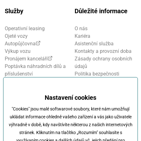
Služby
Důležité informace
Operativní leasing
O nás
Ojeté vozy
Kariéra
Autopůjčovna
Asistenční služba
Výkup vozu
Kontakty a provozní doba
Pronájem kanceláří
Zásady ochrany osobních
Poptávka náhradních dílů a
údajů
příslušenství
Politika bezpečnosti
Financování a pojištění
informací
Motosalon
Nastavení cookies
Oznamovací systém
Nastavení cookies
Projekt FVE financování
"Cookies" jsou malé softwarové soubory, které nám umožňují
Kola Klokočka - ukončení
ukládat informace ohledně vašeho zařízení a vás jako uživatele
provozu
výhradně v době, kdy navštívíte některou z našich internetových
stránek. Kliknutím na tlačítko „Rozumím" souhlasíte s
využívaním cookies a dalších údajů vč. jejich předání pro