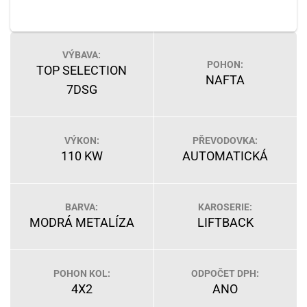
VÝBAVA:
POHON:
TOP SELECTION
NAFTA
7DSG
VÝKON:
PŘEVODOVKA:
110 KW
AUTOMATICKÁ
BARVA:
KAROSERIE:
MODRÁ METALÍZA
LIFTBACK
POHON KOL:
ODPOČET DPH:
4X2
ANO