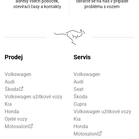
adresy všech poboček,
obraťte se na nás v případě
otevírací časy a kontakty
problému s vozem
Prodej
Servis
Volkswagen
Volkswagen
Audi
Audi
Škoda
Seat
Volkswagen užitkové vozy
Škoda
Kia
Cupra
Honda
Volkswagen užitkové vozy
Ojeté vozy
Kia
Motosalon
Honda
Motosalon