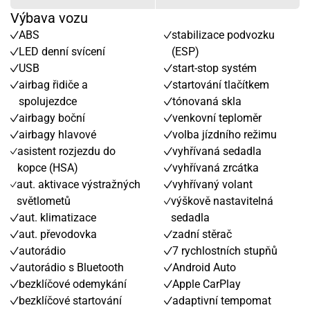
Výbava vozu
ABS
stabilizace podvozku
LED denní svícení
(ESP)
USB
start-stop systém
airbag řidiče a
startování tlačítkem
spolujezdce
tónovaná skla
airbagy boční
venkovní teploměr
airbagy hlavové
volba jízdního režimu
asistent rozjezdu do
vyhřívaná sedadla
kopce (HSA)
vyhřívaná zrcátka
aut. aktivace výstražných
vyhřívaný volant
světlometů
výškově nastavitelná
aut. klimatizace
sedadla
aut. převodovka
zadní stěrač
autorádio
7 rychlostních stupňů
autorádio s Bluetooth
Android Auto
bezklíčové odemykání
Apple CarPlay
bezklíčové startování
adaptivní tempomat