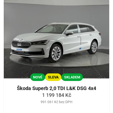
NOVÉ
SLEVA
SKLADEM
Škoda Superb 2,0 TDI L&K DSG 4x4
1 199 184 Kč
991 061 Kč bez DPH