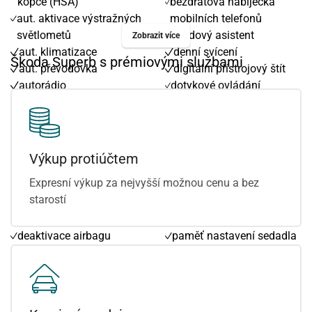
kopce (HSA)
bezdrátová nabíječka
aut. aktivace výstražných
mobilních telefonů
světlometů
brzdový asistent
Zobrazit více
aut. klimatizace
denní svícení
Škoda Superb s prémiovými službami
aut. převodovka
digitální přístrojový štít
autorádio
dotykové ovládání
autorádio s Bluetooth
palubního počítače
bezklíčové odemykání
el. víko zavazadlového
bezklíčové startování
prostoru
bezklíčové startování a
head-up display
Výkup protiúčtem
odemykání
hlídání jízdního pruhu
Expresní výkup za nejvyšší možnou cenu a bez
bluetooth
kožená sedadla
starostí
centrál dálkový
kožené čalounění
centrální zamykání
odvětrávaná sedadla
deaktivace airbagu
paměť nastavení sedadla
spolujezdce
řidiče
digitální příjem rádia
polohovací sedadla
(DAB)
regulace tuhosti
dojezdové rezervní kolo
podvozku