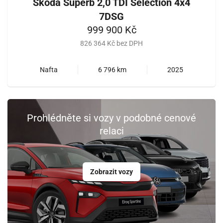
Škoda Superb 2,0 TDI Selection 4x4
7DSG
999 900 Kč
826 364 Kč bez DPH
Nafta
6 796 km
2025
Prohlédněte si vozy v podobné cenové
relaci
Zobrazit vozy