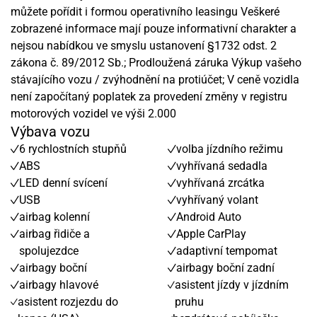
můžete pořídit i formou operativního leasingu Veškeré
zobrazené informace mají pouze informativní charakter a
nejsou nabídkou ve smyslu ustanovení §1732 odst. 2
zákona č. 89/2012 Sb.; Prodloužená záruka Výkup vašeho
stávajícího vozu / zvýhodnění na protiúčet; V ceně vozidla
není započítaný poplatek za provedení změny v registru
motorových vozidel ve výši 2.000
Výbava vozu
6 rychlostních stupňů
volba jízdního režimu
ABS
vyhřívaná sedadla
LED denní svícení
vyhřívaná zrcátka
USB
vyhřívaný volant
airbag kolenní
Android Auto
airbag řidiče a
Apple CarPlay
spolujezdce
adaptivní tempomat
airbagy boční
airbagy boční zadní
airbagy hlavové
asistent jízdy v jízdním
asistent rozjezdu do
pruhu