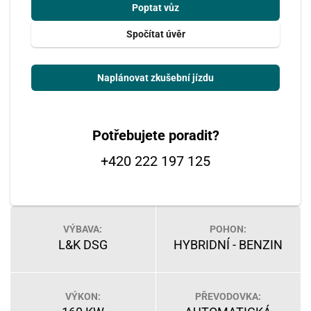
Poptat vůz
Spočítat úvěr
Naplánovat zkušební jízdu
Potřebujete poradit?
+420 222 197 125
VÝBAVA:
POHON:
L&K DSG
HYBRIDNÍ - BENZIN
VÝKON:
PŘEVODOVKA: