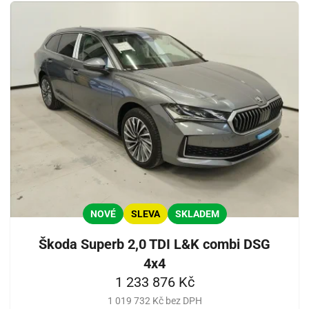
NOVÉ
SLEVA
SKLADEM
Škoda Superb 2,0 TDI L&K combi DSG
4x4
1 233 876 Kč
1 019 732 Kč bez DPH