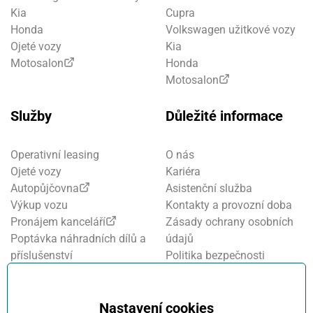
Kia
Cupra
Honda
Volkswagen užitkové vozy
Ojeté vozy
Kia
Motosalon
Honda
Motosalon
Služby
Důležité informace
Operativní leasing
O nás
Ojeté vozy
Kariéra
Autopůjčovna
Asistenční služba
Výkup vozu
Kontakty a provozní doba
Pronájem kanceláří
Zásady ochrany osobních
Poptávka náhradních dílů a
údajů
příslušenství
Politika bezpečnosti
Financování a pojištění
informací
Motosalon
Nastavení cookies
Oznamovací systém
Nastavení cookies