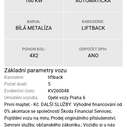
160 KW
AUTOMATICKÁ
BARVA:
KAROSERIE:
BÍLÁ METALÍZA
LIFTBACK
POHON KOL:
ODPOČET DPH:
4X2
ANO
Základní parametry vozu
Karosérie:
liftback
Počet dveří:
5
Evidenční číslo:
KV260048
Umístění vozidla:
Ojeté vozy Praha 6
První majitel; - Kč. DALŠÍ SLUŽBY: Výhodné financování od
0% akontace se společností Škoda Financial Services;
Pojištění vozu na míru; Prodej originálního příslušenství;
Servisní služby; občanského zákoníku.; Vozidlo si u nás