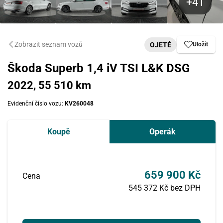
Zobrazit seznam vozů
OJETÉ
Uložit
Škoda Superb 1,4 iV TSI L&K DSG
2022, 55 510 km
Evidenční číslo vozu:
KV260048
Koupě
Operák
659 900 Kč
Cena
545 372 Kč bez DPH