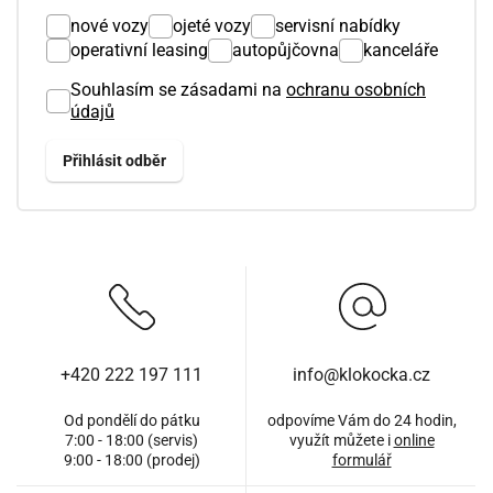
nové vozy
ojeté vozy
servisní nabídky
operativní leasing
autopůjčovna
kanceláře
Souhlasím se zásadami na
ochranu osobních
údajů
+420 222 197 111
info@klokocka.cz
Od pondělí do pátku
odpovíme Vám do 24 hodin,
7:00 - 18:00 (servis)
využít můžete i
online
9:00 - 18:00 (prodej)
formulář