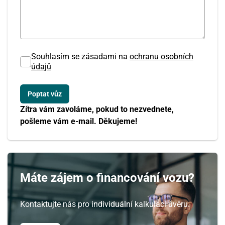
Souhlasím se zásadami na
ochranu osobních
údajů
Zítra vám zavoláme, pokud to nezvednete,
pošleme vám e-mail. Děkujeme!
Srpen
PO
ÚT
ST
ČT
PÁ
SO
NE
27
28
29
30
31
1
2
Máte zájem o financování vozu?
3
4
5
6
7
8
9
Kontaktujte nás pro individuální kalkulaci úvěru.
10
11
12
13
14
15
16