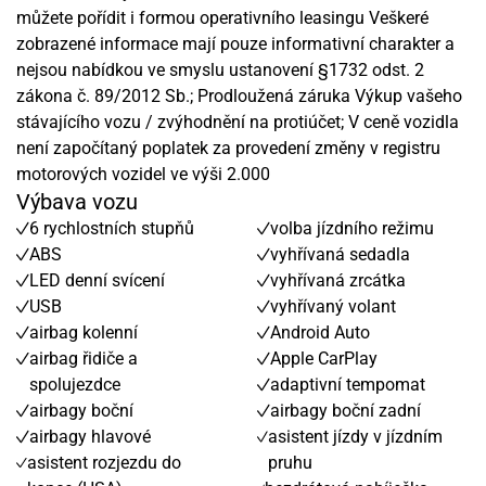
můžete pořídit i formou operativního leasingu Veškeré
zobrazené informace mají pouze informativní charakter a
nejsou nabídkou ve smyslu ustanovení §1732 odst. 2
zákona č. 89/2012 Sb.; Prodloužená záruka Výkup vašeho
stávajícího vozu / zvýhodnění na protiúčet; V ceně vozidla
není započítaný poplatek za provedení změny v registru
motorových vozidel ve výši 2.000
Výbava vozu
6 rychlostních stupňů
volba jízdního režimu
ABS
vyhřívaná sedadla
LED denní svícení
vyhřívaná zrcátka
USB
vyhřívaný volant
airbag kolenní
Android Auto
airbag řidiče a
Apple CarPlay
spolujezdce
adaptivní tempomat
airbagy boční
airbagy boční zadní
airbagy hlavové
asistent jízdy v jízdním
asistent rozjezdu do
pruhu