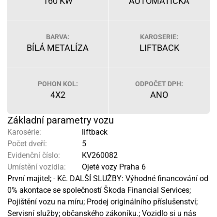
160 KW
AUTOMATICKÁ
BARVA:
KAROSERIE:
BÍLÁ METALÍZA
LIFTBACK
POHON KOL:
ODPOČET DPH:
4X2
ANO
Základní parametry vozu
Karosérie:
liftback
Počet dveří:
5
Evidenční číslo:
KV260082
Umístění vozidla:
Ojeté vozy Praha 6
První majitel; - Kč. DALŠÍ SLUŽBY: Výhodné financování od
0% akontace se společností Škoda Financial Services;
Pojištění vozu na míru; Prodej originálního příslušenství;
Servisní služby; občanského zákoníku.; Vozidlo si u nás