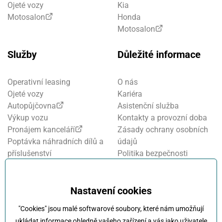
Ojeté vozy
Kia
Motosalon
Honda
Motosalon
Služby
Důležité informace
Operativní leasing
O nás
Ojeté vozy
Kariéra
Autopůjčovna
Asistenční služba
Výkup vozu
Kontakty a provozní doba
Pronájem kanceláří
Zásady ochrany osobních
Poptávka náhradních dílů a
údajů
příslušenství
Politika bezpečnosti
Financování a pojištění
informací
Motosalon
Nastavení cookies
Oznamovací systém
Nastavení cookies
Projekt FVE financování
"Cookies" jsou malé softwarové soubory, které nám umožňují
Kola Klokočka - ukončení
ukládat informace ohledně vašeho zařízení a vás jako uživatele