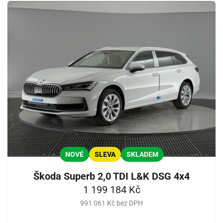
NOVÉ
SLEVA
SKLADEM
Škoda Superb 2,0 TDI L&K DSG 4x4
1 199 184 Kč
991 061 Kč bez DPH