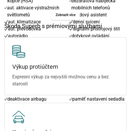
kopce (HSA)
bezdrátová nabíječka
aut. aktivace výstražných
mobilních telefonů
světlometů
brzdový asistent
Zobrazit více
aut. klimatizace
denní svícení
Škoda Superb s prémiovými službami
aut. převodovka
digitální přístrojový štít
autorádio
dotykové ovládání
autorádio s Bluetooth
palubního počítače
bezklíčové odemykání
el. víko zavazadlového
bezklíčové startování
prostoru
bezklíčové startování a
head-up display
Výkup protiúčtem
odemykání
hlídání jízdního pruhu
Expresní výkup za nejvyšší možnou cenu a bez
bluetooth
kožená sedadla
starostí
centrál dálkový
kožené čalounění
centrální zamykání
odvětrávaná sedadla
deaktivace airbagu
paměť nastavení sedadla
spolujezdce
řidiče
digitální příjem rádia
polohovací sedadla
(DAB)
regulace tuhosti
dojezdové rezervní kolo
podvozku