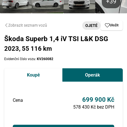
Zobrazit seznam vozů
OJETÉ
Uložit
Škoda Superb 1,4 iV TSI L&K DSG
2023, 55 116 km
Evidenční číslo vozu:
KV260082
Koupě
Operák
699 900 Kč
Cena
578 430 Kč bez DPH