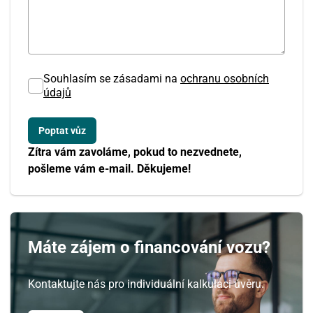
Souhlasím se zásadami na
ochranu osobních
údajů
Zítra vám zavoláme, pokud to nezvednete,
Srpen
pošleme vám e-mail. Děkujeme!
PO
ÚT
ST
ČT
PÁ
SO
NE
27
28
29
30
31
1
2
3
4
5
6
7
8
9
Máte zájem o financování vozu?
10
11
12
13
14
15
16
Kontaktujte nás pro individuální kalkulaci úvěru.