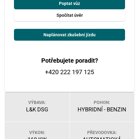
Poptat vůz
Spočítat úvěr
Naplánovat zkušební jízdu
Potřebujete poradit?
+420 222 197 125
VÝBAVA:
POHON:
L&K DSG
HYBRIDNÍ - BENZIN
VÝKON:
PŘEVODOVKA: