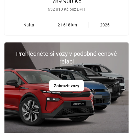
789 900 Kč
652 810 Kč bez DPH
Nafta
21 618 km
2025
Prohlédněte si vozy v podobné cenové
relaci
Zobrazit vozy