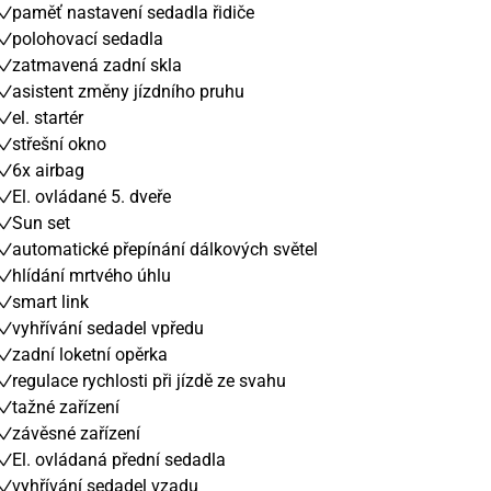
paměť nastavení sedadla řidiče
polohovací sedadla
zatmavená zadní skla
asistent změny jízdního pruhu
el. startér
střešní okno
6x airbag
El. ovládané 5. dveře
Sun set
automatické přepínání dálkových světel
hlídání mrtvého úhlu
smart link
vyhřívání sedadel vpředu
zadní loketní opěrka
regulace rychlosti při jízdě ze svahu
tažné zařízení
závěsné zařízení
El. ovládaná přední sedadla
vyhřívání sedadel vzadu