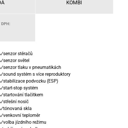
DÁ
KOMBI
 DPH:
senzor stěračů
senzor světel
senzor tlaku v pneumatikách
sound systém s více reproduktory
stabilizace podvozku (ESP)
start-stop systém
startování tlačítkem
střešní nosič
tónovaná skla
venkovní teploměr
volba jízdního režimu