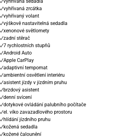
vyhřívaná sedadla
vyhřívaná zrcátka
vyhřívaný volant
výškově nastavitelná sedadla
xenonové světlomety
zadní stěrač
7 rychlostních stupňů
Android Auto
Apple CarPlay
adaptivní tempomat
ambientní osvětlení interiéru
asistent jízdy v jízdním pruhu
brzdový asistent
denní svícení
dotykové ovládání palubního počítače
el. víko zavazadlového prostoru
hlídání jízdního pruhu
kožená sedadla
kožené čalounění