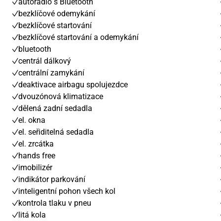
autorádio s Bluetooth
bezklíčové odemykání
bezklíčové startování
bezklíčové startování a odemykání
bluetooth
centrál dálkový
centrální zamykání
deaktivace airbagu spolujezdce
dvouzónová klimatizace
dělená zadní sedadla
el. okna
el. seřiditelná sedadla
el. zrcátka
hands free
imobilizér
indikátor parkování
inteligentní pohon všech kol
kontrola tlaku v pneu
litá kola