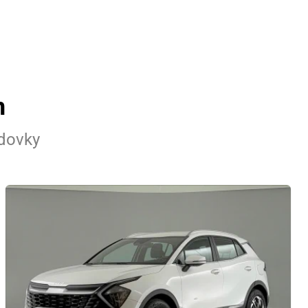
n
adovky