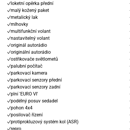
loketní opěrka přední
malý kožený paket
metalický lak
mlhovky
multifunkční volant
nastavitelný volant
originál autorádio
originální autorádio
ostřikovače světlometů
palubní počítač
parkovací kamera
parkovací senzory přední
parkovací senzory zadní
plní 'EURO VI'
podélný posuv sedadel
pohon 4x4
posilovač řízení
protiprokluzový systém kol (ASR)
repro