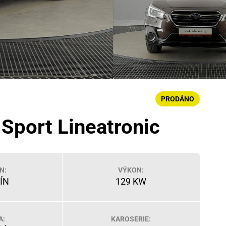
PRODÁNO
 Sport Lineatronic
N:
VÝKON:
ÍN
129 KW
A:
KAROSERIE: