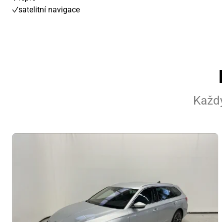
satelitní navigace
Každý