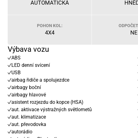
AUTOMATICKÁ
HNĚ
POHON KOL:
ODPOČET
4X4
NE
Výbava vozu
ABS
LED denní svícení
USB
airbag řidiče a spolujezdce
airbagy boční
airbagy hlavové
asistent rozjezdu do kopce (HSA)
aut. aktivace výstražných světlometů
aut. klimatizace
aut. převodovka
autorádio