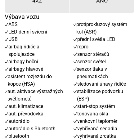
4X2
ANO
Výbava vozu
ABS
protiprokluzový systém
LED denní svícení
kol (ASR)
USB
přední světla LED
airbag řidiče a
repro
spolujezdce
senzor stěračů
airbagy boční
senzor světel
airbagy hlavové
senzor tlaku v
asistent rozjezdu do
pneumatikách
kopce (HSA)
sledování únavy řidiče
aut. aktivace výstražných
stabilizace podvozku
světlometů
(ESP)
aut. klimatizace
start-stop systém
aut. převodovka
tónovaná skla
autorádio
venkovní teploměr
autorádio s Bluetooth
vyhřívaná sedadla
bluetooth
vyhřívaná zrcátka