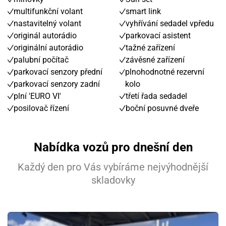
multifunkční volant
smart link
nastavitelný volant
vyhřívání sedadel vpředu
originál autorádio
parkovací asistent
originální autorádio
tažné zařízení
palubní počítač
závěsné zařízení
parkovací senzory přední
plnohodnotné rezervní
parkovací senzory zadní
kolo
plní 'EURO VI'
třetí řada sedadel
posilovač řízení
boční posuvné dveře
Nabídka vozů pro dnešní den
Každý den pro Vás vybíráme nejvýhodnější
skladovky