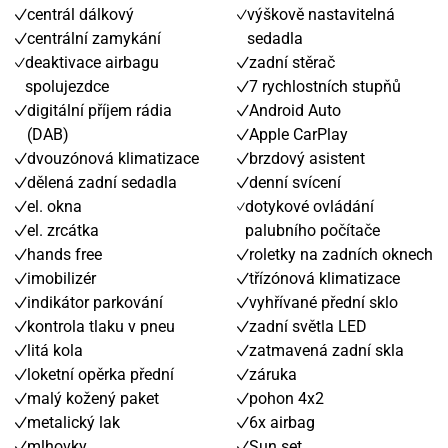
centrál dálkový
výškově nastavitelná
centrální zamykání
sedadla
deaktivace airbagu
zadní stěrač
spolujezdce
7 rychlostních stupňů
digitální příjem rádia
Android Auto
(DAB)
Apple CarPlay
dvouzónová klimatizace
brzdový asistent
dělená zadní sedadla
denní svícení
el. okna
dotykové ovládání
el. zrcátka
palubního počítače
hands free
roletky na zadních oknech
imobilizér
třízónová klimatizace
indikátor parkování
vyhřívané přední sklo
kontrola tlaku v pneu
zadní světla LED
litá kola
zatmavená zadní skla
loketní opěrka přední
záruka
malý kožený paket
pohon 4x2
metalický lak
6x airbag
mlhovky
Sun set