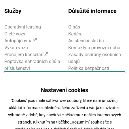
Služby
Důležité informace
Operativní leasing
O nás
Ojeté vozy
Kariéra
Autopůjčovna
Asistenční služba
Výkup vozu
Kontakty a provozní doba
Pronájem kanceláří
Zásady ochrany osobních
Poptávka náhradních dílů a
údajů
příslušenství
Politika bezpečnosti
Financování a pojištění
informací
Motosalon
Nastavení cookies
Oznamovací systém
Nastavení cookies
Projekt FVE financování
"Cookies" jsou malé softwarové soubory, které nám umožňují
Kola Klokočka - ukončení
ukládat informace ohledně vašeho zařízení a vás jako uživatele
provozu
výhradně v době, kdy navštívíte některou z našich internetových
stránek. Kliknutím na tlačítko „Rozumím" souhlasíte s