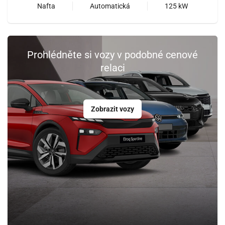
Nafta
Automatická
125 kW
Prohlédněte si vozy v podobné cenové
relaci
Zobrazit vozy