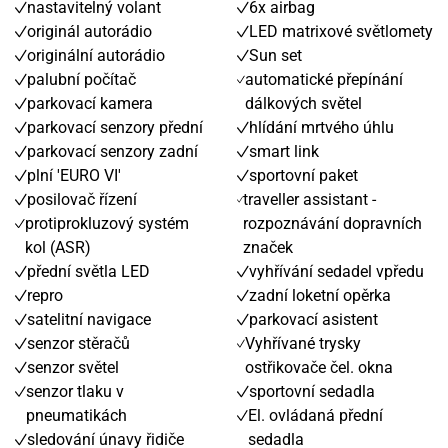
nastavitelný volant
6x airbag
originál autorádio
LED matrixové světlomety
originální autorádio
Sun set
palubní počítač
automatické přepínání
parkovací kamera
dálkových světel
parkovací senzory přední
hlídání mrtvého úhlu
parkovací senzory zadní
smart link
plní 'EURO VI'
sportovní paket
posilovač řízení
traveller assistant -
protiprokluzový systém
rozpoznávání dopravních
kol (ASR)
značek
přední světla LED
vyhřívání sedadel vpředu
repro
zadní loketní opěrka
satelitní navigace
parkovací asistent
senzor stěračů
Vyhřívané trysky
senzor světel
ostřikovače čel. okna
senzor tlaku v
sportovní sedadla
pneumatikách
El. ovládaná přední
sledování únavy řidiče
sedadla