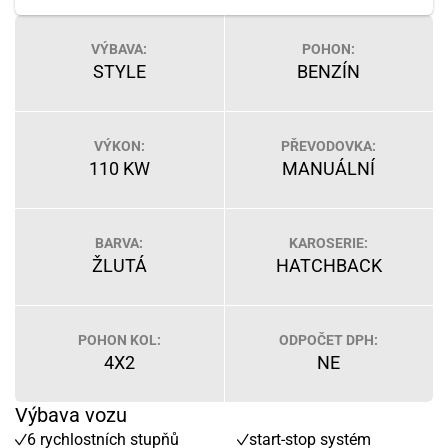
VÝBAVA:
POHON:
STYLE
BENZÍN
VÝKON:
PŘEVODOVKA:
110 KW
MANUÁLNÍ
BARVA:
KAROSERIE:
ŽLUTÁ
HATCHBACK
POHON KOL:
ODPOČET DPH:
4X2
NE
Výbava vozu
6 rychlostních stupňů
start-stop systém