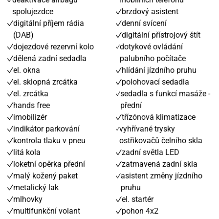
spolujezdce
brzdový asistent
digitální příjem rádia
denní svícení
(DAB)
digitální přístrojový štít
dojezdové rezervní kolo
dotykové ovládání
dělená zadní sedadla
palubního počítače
el. okna
hlídání jízdního pruhu
el. sklopná zrcátka
polohovací sedadla
el. zrcátka
sedadla s funkcí masáže -
hands free
přední
imobilizér
třízónová klimatizace
indikátor parkování
vyhřívané trysky
kontrola tlaku v pneu
ostřikovačů čelního skla
litá kola
zadní světla LED
loketní opěrka přední
zatmavená zadní skla
malý kožený paket
asistent změny jízdního
metalický lak
pruhu
mlhovky
el. startér
multifunkční volant
pohon 4x2