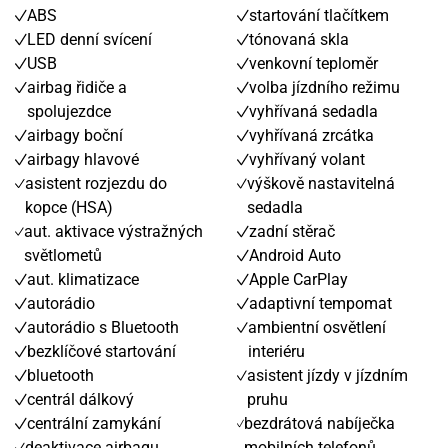
ABS
startování tlačítkem
LED denní svícení
tónovaná skla
USB
venkovní teploměr
airbag řidiče a
volba jízdního režimu
spolujezdce
vyhřívaná sedadla
airbagy boční
vyhřívaná zrcátka
airbagy hlavové
vyhřívaný volant
asistent rozjezdu do
výškově nastavitelná
kopce (HSA)
sedadla
aut. aktivace výstražných
zadní stěrač
světlometů
Android Auto
aut. klimatizace
Apple CarPlay
autorádio
adaptivní tempomat
autorádio s Bluetooth
ambientní osvětlení
bezklíčové startování
interiéru
bluetooth
asistent jízdy v jízdním
centrál dálkový
pruhu
centrální zamykání
bezdrátová nabíječka
deaktivace airbagu
mobilních telefonů