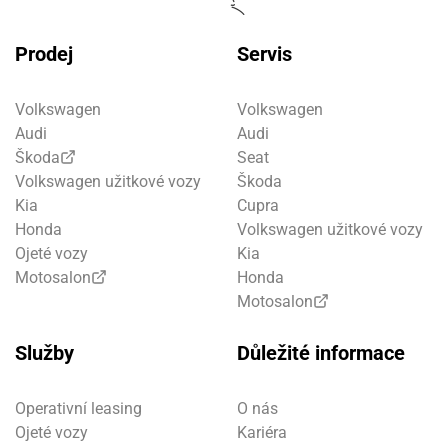
Prodej
Servis
Volkswagen
Volkswagen
Audi
Audi
Škoda
Seat
Volkswagen užitkové vozy
Škoda
Kia
Cupra
Honda
Volkswagen užitkové vozy
Ojeté vozy
Kia
Motosalon
Honda
Motosalon
Služby
Důležité informace
Operativní leasing
O nás
Ojeté vozy
Kariéra