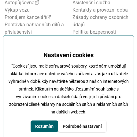
Autopůjčovna
Asistenční služba
Výkup vozu
Kontakty a provozní doba
Pronájem kanceláří
Zásady ochrany osobních
Poptávka náhradních dílů a
údajů
příslušenství
Politika bezpečnosti
Financování a pojištění
informací
Motosalon
Nastavení cookies
Oznamovací systém
Nastavení cookies
Projekt FVE financování
"Cookies" jsou malé softwarové soubory, které nám umožňují
Kola Klokočka - ukončení
ukládat informace ohledně vašeho zařízení a vás jako uživatele
provozu
výhradně v době, kdy navštívíte některou z našich internetových
stránek. Kliknutím na tlačítko „Rozumím" souhlasíte s
využívaním cookies a dalších údajů vč. jejich předání pro
zobrazení cílené reklamy na sociálních sítích a reklamních sítích
na dalších webech.
Klokočka -
Na každé cestě s vámi
Karlovarská 814/115 , 161 00 Praha 6 - Řepy
Rozumím
Podrobné nastavení
tel:
+420 222 197 111
e-mail:
info@klokocka.cz