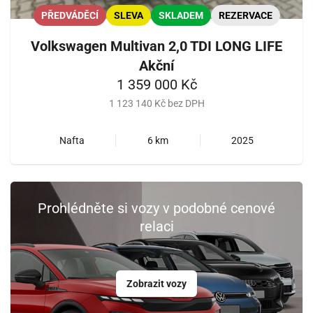
PŘEDVÁDĚCÍ
SLEVA
SKLADEM
REZERVACE
Volkswagen Multivan 2,0 TDI LONG LIFE
Akční
1 359 000 Kč
1 123 140 Kč bez DPH
Nafta
6 km
2025
Prohlédněte si vozy v podobné cenové
relaci
Zobrazit vozy