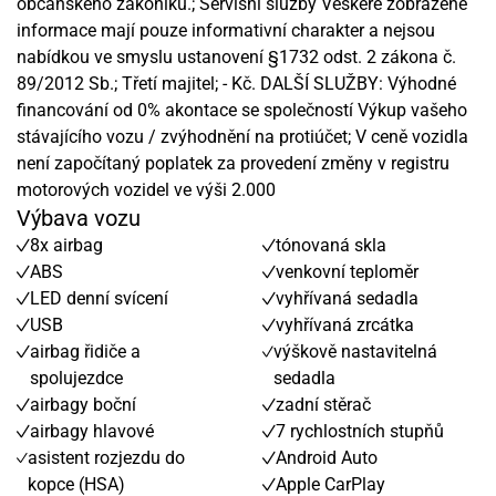
občanského zákoníku.; Servisní služby Veškeré zobrazené
informace mají pouze informativní charakter a nejsou
nabídkou ve smyslu ustanovení §1732 odst. 2 zákona č.
89/2012 Sb.; Třetí majitel; - Kč. DALŠÍ SLUŽBY: Výhodné
financování od 0% akontace se společností Výkup vašeho
stávajícího vozu / zvýhodnění na protiúčet; V ceně vozidla
není započítaný poplatek za provedení změny v registru
motorových vozidel ve výši 2.000
Výbava vozu
8x airbag
tónovaná skla
ABS
venkovní teploměr
LED denní svícení
vyhřívaná sedadla
USB
vyhřívaná zrcátka
airbag řidiče a
výškově nastavitelná
spolujezdce
sedadla
airbagy boční
zadní stěrač
airbagy hlavové
7 rychlostních stupňů
asistent rozjezdu do
Android Auto
kopce (HSA)
Apple CarPlay