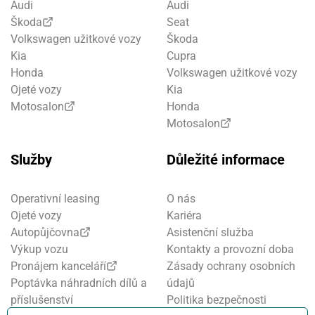
Audi
Audi
Škoda
Seat
Volkswagen užitkové vozy
Škoda
Kia
Cupra
Honda
Volkswagen užitkové vozy
Ojeté vozy
Kia
Motosalon
Honda
Motosalon
Služby
Důležité informace
Operativní leasing
O nás
Ojeté vozy
Kariéra
Autopůjčovna
Asistenční služba
Výkup vozu
Kontakty a provozní doba
Pronájem kanceláří
Zásady ochrany osobních
Poptávka náhradních dílů a
údajů
příslušenství
Politika bezpečnosti