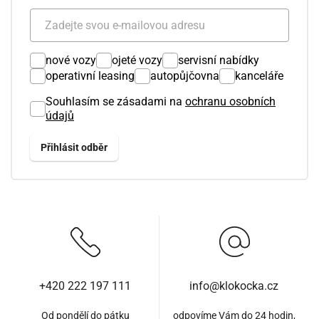
nové vozy
ojeté vozy
servisní nabídky
operativní leasing
autopůjčovna
kanceláře
Souhlasím se zásadami na
ochranu osobních
údajů
+420 222 197 111
info@klokocka.cz
Od pondělí do pátku
odpovíme Vám do 24 hodin,