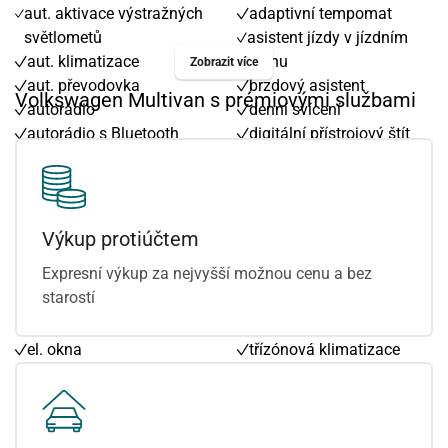
aut. aktivace výstražných
adaptivní tempomat
světlometů
asistent jízdy v jízdním
aut. klimatizace
pruhu
Zobrazit více
aut. převodovka
brzdový asistent
Volkswagen Multivan s prémiovými službami
autorádio
denní svícení
autorádio s Bluetooth
digitální přístrojový štít
bluetooth
dotykové ovládání
centrál dálkový
palubního počítače
centrální zamykání
el. víko zavazadlového
deaktivace airbagu
prostoru
Výkup protiúčtem
spolujezdce
hlídání jízdního pruhu
Expresní výkup za nejvyšší možnou cenu a bez
digitální příjem rádia
kožené čalounění
starostí
(DAB)
polohovací sedadla
dělená zadní sedadla
roletky na zadních oknech
el. okna
třízónová klimatizace
el. zrcátka
zadní světla LED
hands free
zatmavená zadní skla
imobilizér
záruka
indikátor parkování
asistent změny jízdního