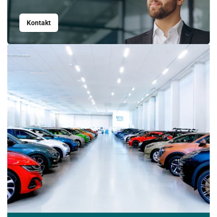
Kontakt
Srpen
PO
ÚT
ST
ČT
PÁ
SO
NE
27
28
29
30
31
1
2
3
4
5
6
7
8
9
10
11
12
13
14
15
16
17
18
19
20
21
22
23
24
25
26
27
28
29
30
31
1
2
3
4
5
6