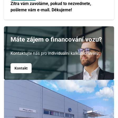
Zítra vám zavoláme, pokud to nezvednete,
pošleme vám e-mail. Děkujeme!
Máte zájem o financování vozu?
Kontaktujte nás pro individuální kalkulaci úvěru.
Kontakt
Srpen
PO
ÚT
ST
ČT
PÁ
SO
NE
27
28
29
30
31
1
2
3
4
5
6
7
8
9
10
11
12
13
14
15
16