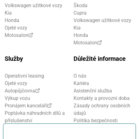
Volkswagen užitkové vozy
Škoda
Kia
Cupra
Honda
Volkswagen užitkové vozy
Ojeté vozy
Kia
Motosalon
Honda
Motosalon
Služby
Důležité informace
Operativní leasing
O nás
Ojeté vozy
Kariéra
Autopůjčovna
Asistenční služba
Výkup vozu
Kontakty a provozní doba
Pronájem kanceláří
Zásady ochrany osobních
Poptávka náhradních dílů a
údajů
příslušenství
Politika bezpečnosti
Financování a pojištění
informací
Motosalon
Nastavení cookies