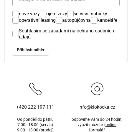
nové vozy
ojeté vozy
servisní nabídky
operativní leasing
autopůjčovna
kanceláře
Souhlasím se zásadami na
ochranu osobních
údajů
+420 222 197 111
info@klokocka.cz
Od pondělí do pátku
odpovíme Vám do 24 hodin,
7:00 - 18:00 (servis)
využít můžete i
online
9:00 - 18:00 (prodej)
formulář