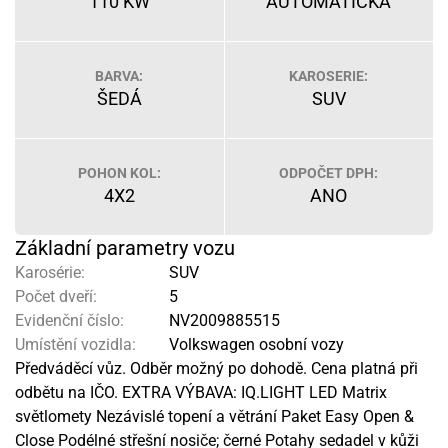
110 KW
AUTOMATICKÁ
BARVA:
KAROSERIE:
ŠEDÁ
SUV
POHON KOL:
ODPOČET DPH:
4X2
ANO
Základní parametry vozu
Karosérie:
SUV
Počet dveří:
5
Evidenční číslo:
NV2009885515
Umístění vozidla:
Volkswagen osobní vozy
Předváděcí vůz. Odběr možný po dohodě. Cena platná při
odbětu na IČO. EXTRA VÝBAVA: IQ.LIGHT LED Matrix
světlomety Nezávislé topení a větrání Paket Easy Open &
Close Podélné střešní nosiče; černé Potahy sedadel v kůži