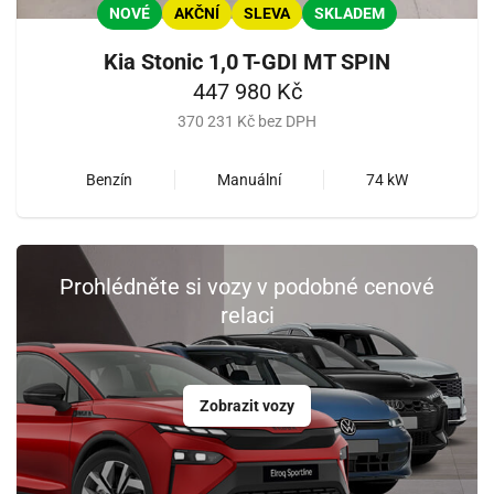
NOVÉ
AKČNÍ
SLEVA
SKLADEM
Kia Stonic 1,0 T-GDI MT SPIN
447 980 Kč
370 231 Kč bez DPH
Benzín
Manuální
74 kW
Prohlédněte si vozy v podobné cenové
relaci
Zobrazit vozy