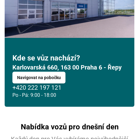
17
18
19
20
21
22
23
24
25
26
27
28
29
30
31
1
2
3
4
5
6
Kde se vůz nachází?
Karlovarská 660, 163 00 Praha 6 - Řepy
Navigovat na pobočku
+420 222 197 121
Po - Pá: 9:00 - 18:00
Nabídka vozů pro dnešní den