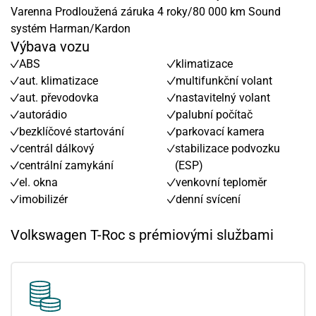
Varenna Prodloužená záruka 4 roky/80 000 km Sound
systém Harman/Kardon
Výbava vozu
ABS
klimatizace
aut. klimatizace
multifunkční volant
aut. převodovka
nastavitelný volant
autorádio
palubní počítač
bezklíčové startování
parkovací kamera
centrál dálkový
stabilizace podvozku
centrální zamykání
(ESP)
el. okna
venkovní teploměr
imobilizér
denní svícení
Volkswagen T-Roc s prémiovými službami