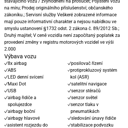
stávajícího vozu / zvýhodnění na protiúčet; Pojištění vozu
na míru; Prodej originálního příslušenství; občanského
zákoníku.; Servisní služby Veškeré zobrazené informace
mají pouze informativní charakter a nejsou nabídkou ve
smyslu ustanovení §1732 odst. 2 zákona č. 89/2012 Sb.;
Druhý majitel; V ceně vozidla není započítaný poplatek za
provedení změny v registru motorových vozidel ve výši
2.000
Výbava vozu
8x airbag
posilovač řízení
ABS
protiprokluzový systém
LED denní svícení
kol (ASR)
Maxi Dot
satelitní navigace
USB
senzor stěračů
airbag řidiče a
senzor světel
spolujezdce
senzor tlaku v
airbagy boční
pneumatikách
airbagy hlavové
sledování únavy řidiče
asistent rozjezdu do
stabilizace podvozku