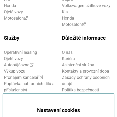
Honda
Volkswagen užitkové vozy
Ojeté vozy
Kia
Motosalon
Honda
Motosalon
Služby
Důležité informace
Operativní leasing
O nás
Ojeté vozy
Kariéra
Autopůjčovna
Asistenční služba
Výkup vozu
Kontakty a provozní doba
Pronájem kanceláří
Zásady ochrany osobních
Poptávka náhradních dílů a
údajů
příslušenství
Politika bezpečnosti
Financování a pojištění
informací
Motosalon
Nastavení cookies
Oznamovací systém
Nastavení cookies
Projekt FVE financování