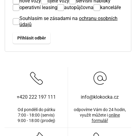
nové vozy
ojeté vozy
servisní nabídky
operativní leasing
autopůjčovna
kanceláře
Souhlasím se zásadami na
ochranu osobních
údajů
+420 222 197 111
info@klokocka.cz
Od pondělí do pátku
odpovíme Vám do 24 hodin,
7:00 - 18:00 (servis)
využít můžete i
online
9:00 - 18:00 (prodej)
formulář