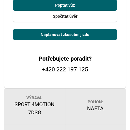
Poptat vůz
Spočítat úvěr
Naplánovat zkušební jízdu
Potřebujete poradit?
+420 222 197 125
VÝBAVA:
POHON:
SPORT 4MOTION
NAFTA
7DSG