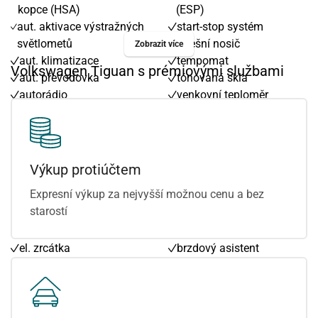
kopce (HSA)
(ESP)
aut. aktivace výstražných
start-stop systém
světlometů
střešní nosič
Zobrazit více
aut. klimatizace
tempomat
Volkswagen Tiguan s prémiovými službami
aut. převodovka
tónovaná skla
autorádio
venkovní teploměr
autorádio s Bluetooth
vyhřívaná sedadla
bluetooth
vyhřívaná zrcátka
centrál dálkový
výškově nastavitelná
centrální zamykání
sedadla
Výkup protiúčtem
deaktivace airbagu
xenonové světlomety
Expresní výkup za nejvyšší možnou cenu a bez
spolujezdce
zadní stěrač
starostí
el. okna
7 rychlostních stupňů
el. sklopná zrcátka
airbagy boční zadní
el. zrcátka
brzdový asistent
hands free
denní svícení
indikátor parkování
sedadla s funkcí masáže -
inteligentní pohon všech
přední
kol
vyhřívané trysky