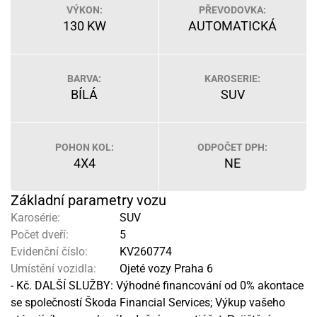
VÝKON:
PŘEVODOVKA:
130 KW
AUTOMATICKÁ
BARVA:
KAROSERIE:
BÍLÁ
SUV
POHON KOL:
ODPOČET DPH:
4X4
NE
Základní parametry vozu
Karosérie:
SUV
Počet dveří:
5
Evidenční číslo:
KV260774
Umístění vozidla:
Ojeté vozy Praha 6
- Kč. DALŠÍ SLUŽBY: Výhodné financování od 0% akontace
se společností Škoda Financial Services; Výkup vašeho