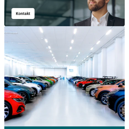
Srpen
Kontakt
PO
ÚT
ST
ČT
PÁ
SO
NE
27
28
29
30
31
1
2
3
4
5
6
7
8
9
10
11
12
13
14
15
16
17
18
19
20
21
22
23
24
25
26
27
28
29
30
31
1
2
3
4
5
6