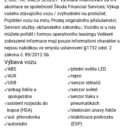
akontace se společností Škoda Financial Services; Výkup
vašeho stávajícího vozu / zvýhodnění na protiúčet;
Pojištění vozu na míru; Prodej originálního příslušenství;
Servisní služby; občanského zákoníku.; Vozidlo si u nás
můžete pořídit i formou operativního leasingu Veškeré
zobrazené informace mají pouze informativní charakter a
nejsou nabídkou ve smyslu ustanovení §1732 odst. 2
zákona č. 89/2012 Sb.
Výbava vozu
ABS
přední světla LED
AUX
repro
USB
senzor stěračů
airbag řidiče a
senzor světel
spolujezdce
senzor tlaku v
asistent rozjezdu do
pneumatikách
kopce (HSA)
sledování únavy řidiče
aut. převodovka
stabilizace podvozku
autorádio
(ESP)