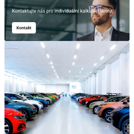
10
11
12
13
14
15
16
Kontaktujte nás pro individuální kalkulaci úvěru.
17
18
19
20
21
22
23
Kontakt
24
25
26
27
28
29
30
31
1
2
3
4
5
6