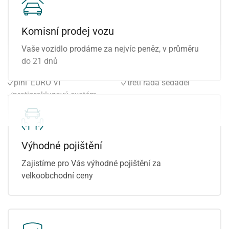
metalický lak
vyhřívání sedadel vpředu
multifunkční volant
výškově nastavitelné
Komisní prodej vozu
nastavitelný volant
sedadlo řidiče
originál autorádio
plnohodnotné rezervní
Vaše vozidlo prodáme za nejvíc peněz, v průměru
originální autorádio
kolo
do 21 dnů
parkovací senzory zadní
2x airbag
plní 'EURO VI'
třetí řada sedadel
protiprokluzový systém
kol (ASR)
Výhodné pojištění
Zajistíme pro Vás výhodné pojištění za
velkoobchodní ceny