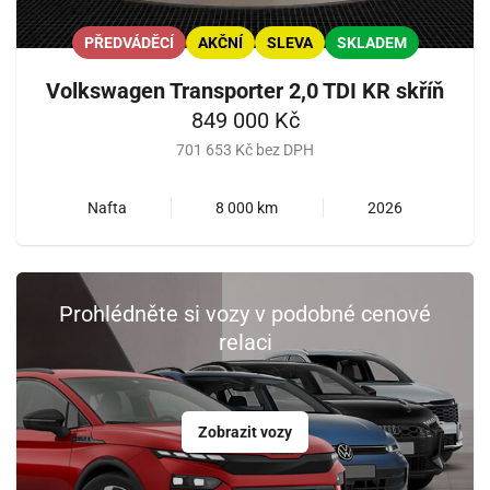
PŘEDVÁDĚCÍ
AKČNÍ
SLEVA
SKLADEM
Volkswagen Transporter 2,0 TDI KR skříň
849 000 Kč
701 653 Kč bez DPH
Nafta
8 000 km
2026
Prohlédněte si vozy v podobné cenové
relaci
Zobrazit vozy