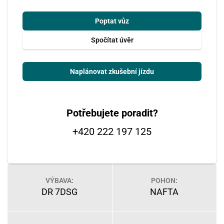
Poptat vůz
Spočítat úvěr
Naplánovat zkušební jízdu
Potřebujete poradit?
+420 222 197 125
VÝBAVA:
POHON:
DR 7DSG
NAFTA