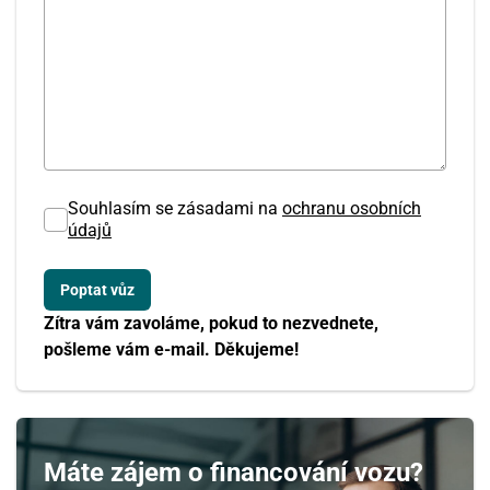
Souhlasím se zásadami na
ochranu osobních
údajů
Srpen
Zítra vám zavoláme, pokud to nezvednete,
PO
ÚT
ST
ČT
PÁ
SO
NE
pošleme vám e-mail. Děkujeme!
27
28
29
30
31
1
2
3
4
5
6
7
8
9
Máte zájem o financování vozu?