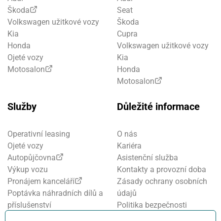
Škoda
Seat
Volkswagen užitkové vozy
Škoda
Kia
Cupra
Honda
Volkswagen užitkové vozy
Ojeté vozy
Kia
Motosalon
Honda
Motosalon
Služby
Důležité informace
Operativní leasing
O nás
Ojeté vozy
Kariéra
Autopůjčovna
Asistenční služba
Výkup vozu
Kontakty a provozní doba
Pronájem kanceláří
Zásady ochrany osobních
Poptávka náhradních dílů a
údajů
příslušenství
Politika bezpečnosti
Financování a pojištění
informací