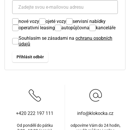
nové vozy
ojeté vozy
servisní nabídky
operativní leasing
autopůjčovna
kanceláře
Souhlasím se zásadami na
ochranu osobních
údajů
+420 222 197 111
info@klokocka.cz
Od pondělí do pátku
odpovíme Vám do 24 hodin,