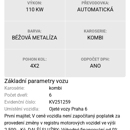
VÝKON:
PŘEVODOVKA:
110 KW
AUTOMATICKÁ
BARVA:
KAROSERIE:
BÉŽOVÁ METALÍZA
KOMBI
POHON KOL:
ODPOČET DPH:
4X2
ANO
Základní parametry vozu
Karosérie:
kombi
Počet dveří:
6
Evidenční číslo:
KV251259
Umístění vozidla:
Ojeté vozy Praha 6
První majitel; V ceně vozidla není započítaný poplatek za
provedení změny v registru motorových vozidel ve výši
2.500; - Kč. DALŠÍ SLUŽBY: Výhodné financování od 0%