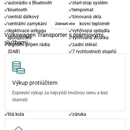
autorádio s Bluetooth
start-stop systém
bluetooth
tempomat
centrál dálkový
tónovaná skla
centrální zamykání
venkovní teploměr
Zobrazit více
deaktivace airbagu
vyhřívaná sedadla
Volkswagen Transporter s prémiovými
spolujezdce
vyhřívaná zrcátka
službami
digitální příjem rádia
zadní stěrač
(DAB)
7 rychlostních stupňů
dělená zadní sedadla
Android Auto
el. okna
Apple CarPlay
el. zrcátka
brzdový asistent
hands free
denní svícení
Výkup protiúčtem
imobilizér
dotykové ovládání
Expresní výkup za nejvyšší možnou cenu a bez
indikátor parkování
palubního počítače
starostí
klimatizace
vyhřívané přední sklo
kontrola tlaku v pneu
zadní světla LED
litá kola
záruka
loketní opěrka přední
pohon 4x2
malý kožený paket
smart link