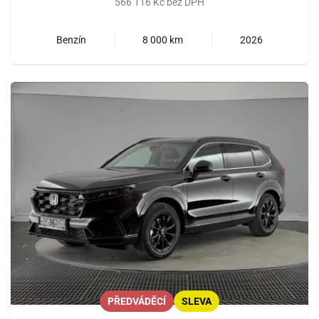
566 116 Kč bez DPH
Benzín
8 000 km
2026
PŘEDVÁDĚCÍ
SLEVA