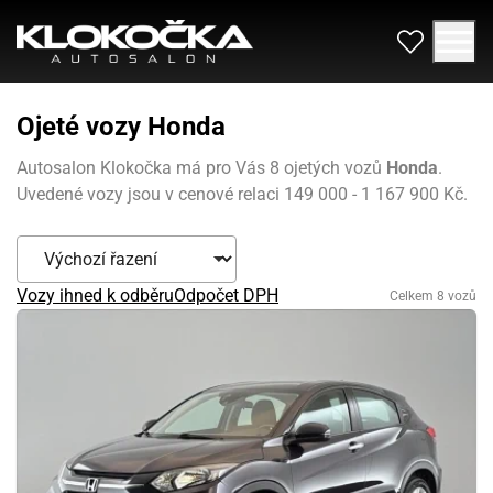
Ojeté vozy Honda
Autosalon Klokočka má pro Vás 8 ojetých vozů
Honda
.
Uvedené vozy jsou v cenové relaci 149 000 - 1 167 900 Kč.
Vozy ihned k odběru
Odpočet DPH
Celkem 8 vozů