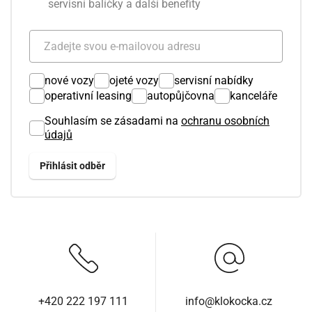
servisní balíčky a další benefity
nové vozy
ojeté vozy
servisní nabídky
operativní leasing
autopůjčovna
kanceláře
Souhlasím se zásadami na
ochranu osobních
údajů
+420 222 197 111
info@klokocka.cz