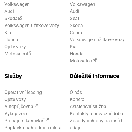
Volkswagen
Volkswagen
Audi
Audi
Škoda
Seat
Volkswagen užitkové vozy
Škoda
Kia
Cupra
Honda
Volkswagen užitkové vozy
Ojeté vozy
Kia
Motosalon
Honda
Motosalon
Služby
Důležité informace
Operativní leasing
O nás
Ojeté vozy
Kariéra
Autopůjčovna
Asistenční služba
Výkup vozu
Kontakty a provozní doba
Pronájem kanceláří
Zásady ochrany osobních
Poptávka náhradních dílů a
údajů