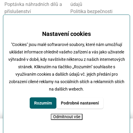
Poptávka náhradních dílů a
údajů
příslušenství
Politika bezpečnosti
Financování a pojištění
informací
Motosalon
Nastavení cookies
Oznamovací systém
Nastavení cookies
Projekt FVE financování
"Cookies" jsou malé softwarové soubory, které nám umožňují
Kola Klokočka - ukončení
ukládat informace ohledně vašeho zařízení a vás jako uživatele
provozu
výhradně v době, kdy navštívíte některou z našich internetových
stránek. Kliknutím na tlačítko „Rozumím" souhlasíte s
využívaním cookies a dalších údajů vč. jejich předání pro
zobrazení cílené reklamy na sociálních sítích a reklamních sítích
na dalších webech.
Klokočka -
Na každé cestě s vámi
Karlovarská 814/115 , 161 00 Praha 6 - Řepy
Rozumím
Podrobné nastavení
tel:
+420 222 197 111
e-mail:
info@klokocka.cz
Odmítnout vše
© 2026 Klokočka
Tvorba webu
UVM interactive
Filtrovat