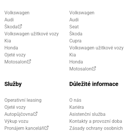
Volkswagen
Volkswagen
Audi
Audi
Škoda
Seat
Volkswagen užitkové vozy
Škoda
Kia
Cupra
Honda
Volkswagen užitkové vozy
Ojeté vozy
Kia
Motosalon
Honda
Motosalon
Služby
Důležité informace
Operativní leasing
O nás
Ojeté vozy
Kariéra
Autopůjčovna
Asistenční služba
Výkup vozu
Kontakty a provozní doba
Pronájem kanceláří
Zásady ochrany osobních