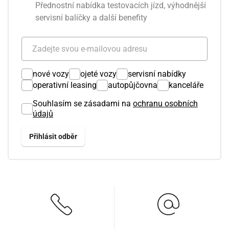
Přednostní nabídka testovacích jízd, výhodnější
servisní balíčky a další benefity
nové vozy
ojeté vozy
servisní nabídky
operativní leasing
autopůjčovna
kanceláře
Souhlasím se zásadami na
ochranu osobních
údajů