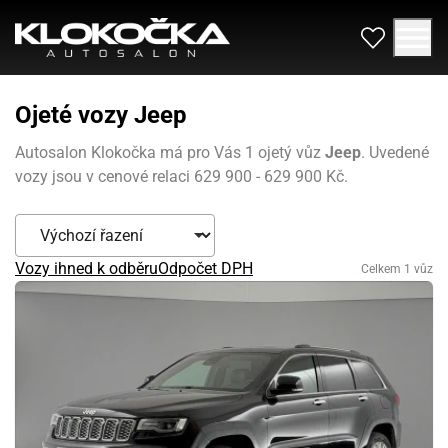
Ojeté vozy Jeep
Autosalon Klokočka má pro Vás 1 ojetý vůz
Jeep
. Uvedené
vozy jsou v cenové relaci 629 900 - 629 900 Kč.
Vozy ihned k odběru
Odpočet DPH
Celkem 1 vůz