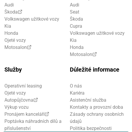
Audi
Audi
Škoda
Seat
Volkswagen užitkové vozy
Škoda
Kia
Cupra
Honda
Volkswagen užitkové vozy
Ojeté vozy
Kia
Motosalon
Honda
Motosalon
Služby
Důležité informace
Operativní leasing
O nás
Ojeté vozy
Kariéra
Autopůjčovna
Asistenční služba
Výkup vozu
Kontakty a provozní doba
Pronájem kanceláří
Zásady ochrany osobních
Poptávka náhradních dílů a
údajů
příslušenství
Politika bezpečnosti