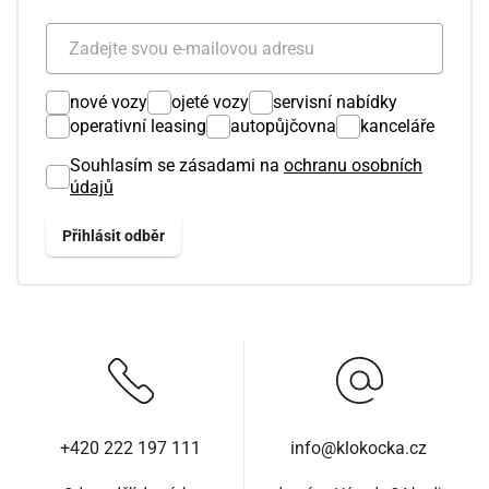
nové vozy
ojeté vozy
servisní nabídky
operativní leasing
autopůjčovna
kanceláře
Souhlasím se zásadami na
ochranu osobních
údajů
+420 222 197 111
info@klokocka.cz