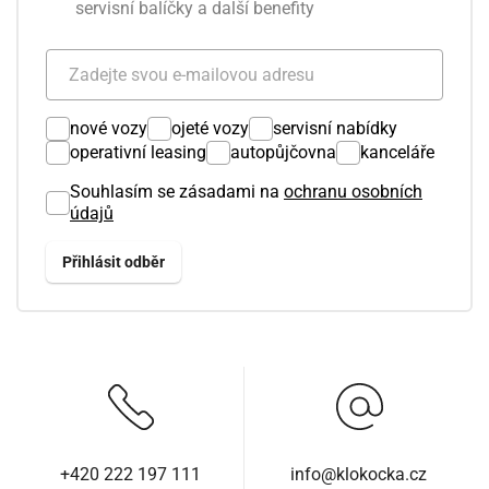
servisní balíčky a další benefity
nové vozy
ojeté vozy
servisní nabídky
operativní leasing
autopůjčovna
kanceláře
Souhlasím se zásadami na
ochranu osobních
údajů
+420 222 197 111
info@klokocka.cz