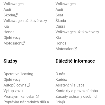
Volkswagen
Volkswagen
Audi
Audi
Škoda
Seat
Volkswagen užitkové vozy
Škoda
Kia
Cupra
Honda
Volkswagen užitkové vozy
Ojeté vozy
Kia
Motosalon
Honda
Motosalon
Služby
Důležité informace
Operativní leasing
O nás
Ojeté vozy
Kariéra
Autopůjčovna
Asistenční služba
Výkup vozu
Kontakty a provozní doba
Pronájem kanceláří
Zásady ochrany osobních
Poptávka náhradních dílů a
údajů