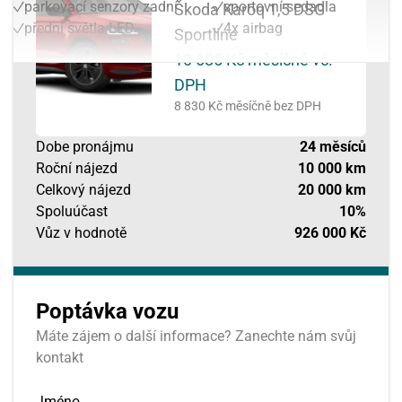
parkovací senzory zadní
sportovní sedadla
Škoda Karoq 1,5 DSG
přední světla LED
4x airbag
Sportline
10 685 Kč
měsíčně vč.
DPH
8 830 Kč
měsíčně bez DPH
Dobe pronájmu
24
měsíců
Roční nájezd
10 000 km
Celkový nájezd
20 000 km
Spoluúčast
10%
Vůz v hodnotě
926 000 Kč
Poptávka vozu
Máte zájem o další informace? Zanechte nám svůj
kontakt
Jméno