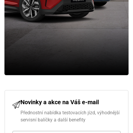
Novinky a akce na Váš e-mail
Přednostní nabídka testovacích jízd, výhodnější
servisní balíčky a další benefity