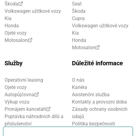
Škoda
Seat
Volkswagen užitkové vozy
Škoda
Kia
Cupra
Honda
Volkswagen užitkové vozy
Ojeté vozy
Kia
Motosalon
Honda
Motosalon
Služby
Důležité informace
Operativní leasing
O nás
Ojeté vozy
Kariéra
Autopůjčovna
Asistenční služba
Výkup vozu
Kontakty a provozní doba
Pronájem kanceláří
Zásady ochrany osobních
Poptávka náhradních dílů a
údajů
příslušenství
Politika bezpečnosti
Financování a pojištění
informací