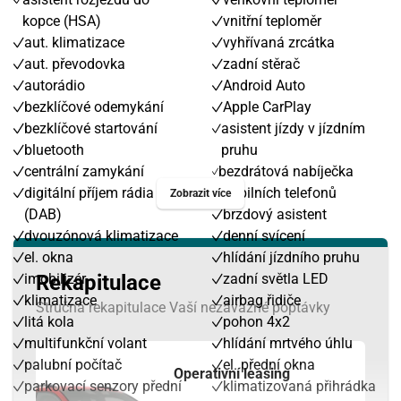
kopce (HSA)
vnitřní teploměr
aut. klimatizace
vyhřívaná zrcátka
aut. převodovka
zadní stěrač
autorádio
Android Auto
bezklíčové odemykání
Apple CarPlay
bezklíčové startování
asistent jízdy v jízdním
bluetooth
pruhu
centrální zamykání
bezdrátová nabíječka
digitální příjem rádia
mobilních telefonů
Zobrazit více
(DAB)
brzdový asistent
dvouzónová klimatizace
denní svícení
el. okna
hlídání jízdního pruhu
imobilizér
Rekapitulace
zadní světla LED
klimatizace
airbag řidiče
Stručná rekapitulace Vaší nezávazné poptávky
litá kola
pohon 4x2
multifunkční volant
hlídání mrtvého úhlu
palubní počítač
el. přední okna
Operativní leasing
parkovací senzory přední
klimatizovaná přihrádka