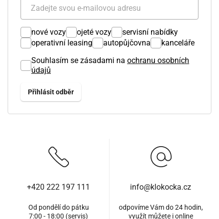
nové vozy
ojeté vozy
servisní nabídky
operativní leasing
autopůjčovna
kanceláře
Souhlasím se zásadami na
ochranu osobních
údajů
+420 222 197 111
info@klokocka.cz
Od pondělí do pátku
odpovíme Vám do 24 hodin,
7:00 - 18:00 (servis)
využít můžete i
online