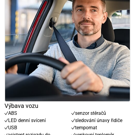
Výbava vozu
ABS
senzor stěračů
LED denní svícení
sledování únavy řidiče
USB
tempomat
asistent rozjezdu do
venkovní teploměr