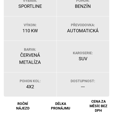
VÝBAVA:
POHON:
SPORTLINE
BENZÍN
VÝKON:
PŘEVODOVKA:
110 KW
AUTOMATICKÁ
BARVA:
KAROSERIE:
ČERVENÁ
SUV
METALÍZA
POHON KOL:
DOSTUPNOST:
4X2
---
CENA ZA
ROČNÍ
DÉLKA
MĚSÍC BEZ
NÁJEZD
PRONÁJMU
DPH