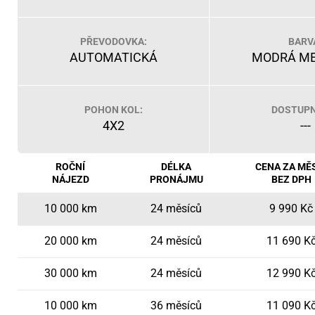
PŘEVODOVKA:
BARV
AUTOMATICKÁ
MODRÁ ME
POHON KOL:
DOSTUPN
4X2
---
ROČNÍ
DÉLKA
CENA ZA MĚ
NÁJEZD
PRONÁJMU
BEZ DPH
10 000 km
24 měsíců
9 990 Kč
20 000 km
24 měsíců
11 690 K
30 000 km
24 měsíců
12 990 K
10 000 km
36 měsíců
11 090 K