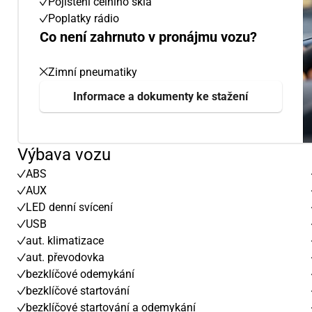
Pojištění čelního skla
Poplatky rádio
Co není zahrnuto v pronájmu vozu?
Zimní pneumatiky
Informace a dokumenty ke stažení
Výbava vozu
ABS
AUX
LED denní svícení
USB
aut. klimatizace
aut. převodovka
bezklíčové odemykání
bezklíčové startování
bezklíčové startování a odemykání