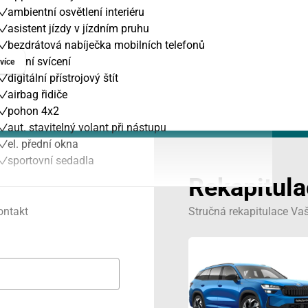
ambientní osvětlení interiéru
asistent jízdy v jízdním pruhu
bezdrátová nabíječka mobilních telefonů
denní svícení
více
Srpen
digitální přístrojový štít
airbag řidiče
ST
ČT
PÁ
pohon 4x2
aut. stavitelný volant při nástupu
29
30
31
el. přední okna
sportovní sedadla
5
6
7
Rekapitul
12
13
14
ontakt
Stručná rekapitulace Va
19
20
21
26
27
28
2
3
4