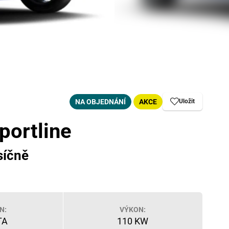
NA OBJEDNÁNÍ
AKCE
Uložit
portline
síčně
N:
VÝKON:
TA
110 KW