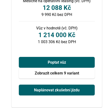
Měsíčně na operativní leasing (vč. DPH)
12 088 Kč
9 990 Kč
bez DPH
Vůz v hodnotě (vč. DPH)
1 214 000 Kč
1 003 306 Kč bez DPH
Poptat vůz
Zobrazit celkem 9 variant
Naplánovat zkušební jízdu