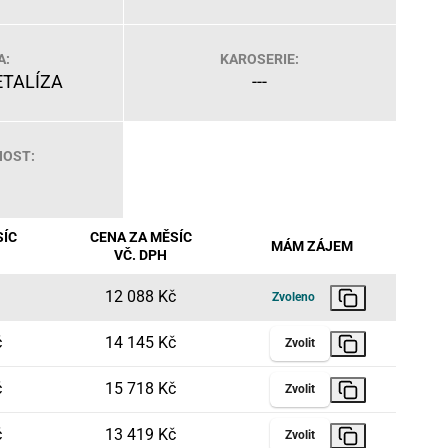
A:
KAROSERIE:
TALÍZA
---
OST:
SÍC
CENA ZA MĚSÍC
MÁM ZÁJEM
VČ. DPH
12 088 Kč
Zvoleno
č
14 145 Kč
Zvolit
č
15 718 Kč
Zvolit
č
13 419 Kč
Zvolit