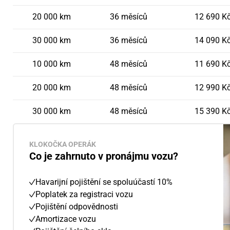
20 000 km
36 měsíců
12 690 K
30 000 km
36 měsíců
14 090 K
10 000 km
48 měsíců
11 690 K
20 000 km
48 měsíců
12 990 K
30 000 km
48 měsíců
15 390 K
KLOKOČKA OPERÁK
Co je zahrnuto v pronájmu vozu?
Havarijní pojištění se spoluúčastí 10%
Poplatek za registraci vozu
Pojištění odpovědnosti
Amortizace vozu