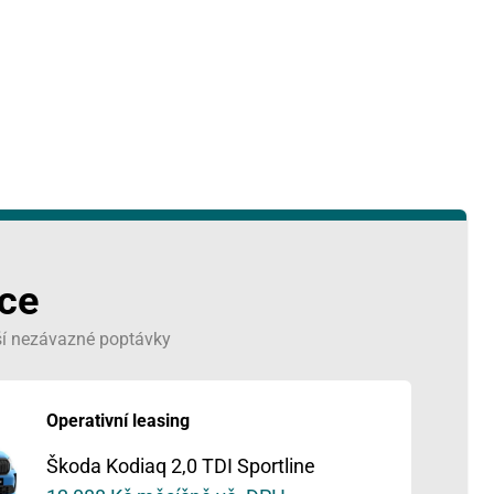
následující měsíc
SO
NE
1
2
8
9
ace
15
16
ší nezávazné poptávky
22
23
Operativní leasing
29
30
Škoda Kodiaq 2,0 TDI Sportline
5
6