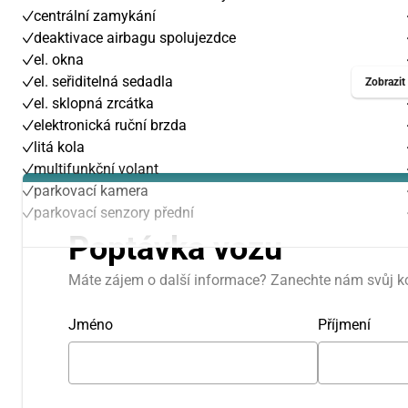
centrální zamykání
deaktivace airbagu spolujezdce
el. okna
el. seřiditelná sedadla
Zobrazit 
předchozí měsíc
el. sklopná zrcátka
elektronická ruční brzda
PO
ÚT
litá kola
multifunkční volant
27
28
parkovací kamera
parkovací senzory přední
3
4
Poptávka vozu
10
11
Máte zájem o další informace? Zanechte nám svůj k
17
18
Jméno
Příjmení
24
25
31
1