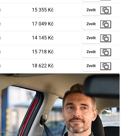
č
15 355 Kč
Zvolit
č
17 049 Kč
Zvolit
č
14 145 Kč
Zvolit
č
15 718 Kč
Zvolit
č
18 622 Kč
Zvolit