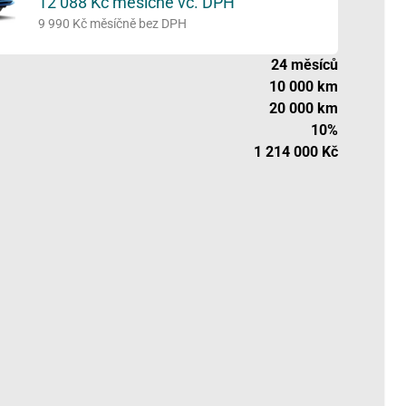
12 088 Kč
měsíčně vč. DPH
9 990 Kč
měsíčně bez DPH
24
měsíců
10 000 km
20 000 km
10%
1 214 000 Kč