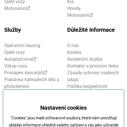
Ojeté vozy
Kia
Motosalon
Honda
Motosalon
Služby
Důležité informace
Operativní leasing
O nás
Ojeté vozy
Kariéra
Autopůjčovna
Asistenční služba
Výkup vozu
Kontakty a provozní doba
Pronájem kanceláří
Zásady ochrany osobních
Poptávka náhradních dílů a
údajů
příslušenství
Politika bezpečnosti
Financování a pojištění
informací
Motosalon
Nastavení cookies
Oznamovací systém
Nastavení cookies
Projekt FVE financování
"Cookies" jsou malé softwarové soubory, které nám umožňují
Kola Klokočka - ukončení
ukládat informace ohledně vašeho zařízení a vás jako uživatele