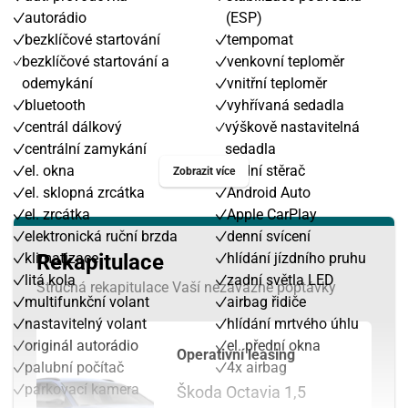
autorádio
(ESP)
bezklíčové startování
tempomat
bezklíčové startování a
venkovní teploměr
odemykání
vnitřní teploměr
bluetooth
vyhřívaná sedadla
centrál dálkový
výškově nastavitelná
centrální zamykání
sedadla
el. okna
zadní stěrač
Zobrazit více
el. sklopná zrcátka
Android Auto
el. zrcátka
Apple CarPlay
elektronická ruční brzda
denní svícení
klimatizace
Rekapitulace
hlídání jízdního pruhu
litá kola
zadní světla LED
Stručná rekapitulace Vaší nezávazné poptávky
multifunkční volant
airbag řidiče
nastavitelný volant
hlídání mrtvého úhlu
originál autorádio
el. přední okna
Operativní leasing
palubní počítač
4x airbag
parkovací kamera
Škoda Octavia 1,5