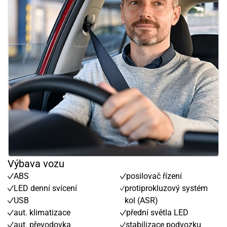
Výbava vozu
ABS
posilovač řízení
LED denní svícení
protiprokluzový systém
USB
kol (ASR)
aut. klimatizace
přední světla LED
aut. převodovka
stabilizace podvozku