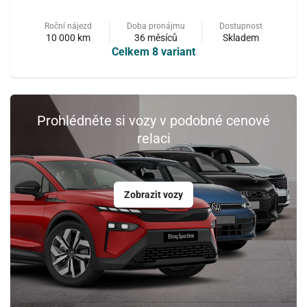
Roční nájezd
Doba pronájmu
Dostupnost
10 000 km
36 měsíců
Skladem
Celkem 8 variant
Prohlédněte si vozy v podobné cenové
relaci
Zobrazit vozy