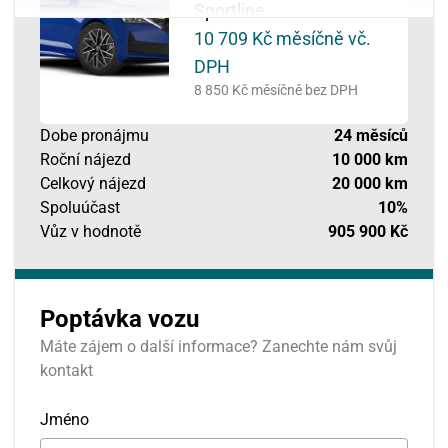
Sportline
10 709 Kč
měsíčně vč.
DPH
8 850 Kč
měsíčně bez DPH
Dobe pronájmu
24
měsíců
Roční nájezd
10 000 km
Celkový nájezd
20 000 km
Spoluúčast
10%
Vůz v hodnotě
905 900 Kč
Poptávka vozu
Máte zájem o další informace? Zanechte nám svůj
kontakt
Jméno