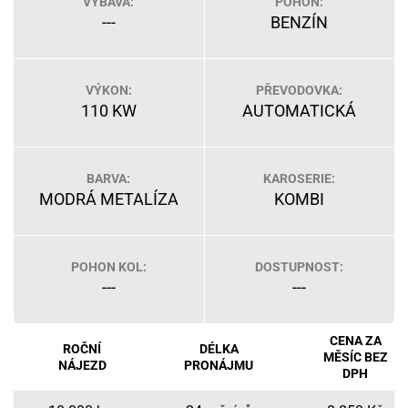
VÝBAVA:
POHON:
---
BENZÍN
VÝKON:
PŘEVODOVKA:
110 KW
AUTOMATICKÁ
BARVA:
KAROSERIE:
MODRÁ METALÍZA
KOMBI
POHON KOL:
DOSTUPNOST:
---
---
CENA ZA
ROČNÍ
DÉLKA
MĚSÍC BEZ
NÁJEZD
PRONÁJMU
DPH