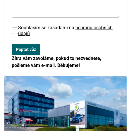
24
25
26
27
28
29
30
Souhlasím se zásadami na
ochranu osobních
31
1
2
3
4
5
6
údajů
Zítra vám zavoláme, pokud to nezvednete,
pošleme vám e-mail. Děkujeme!