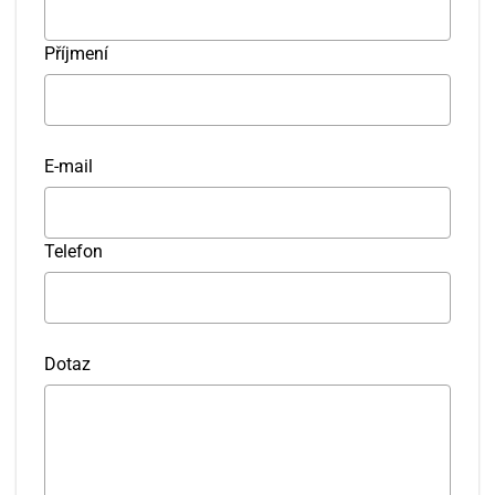
Příjmení
E-mail
Srpen
Telefon
PO
ÚT
ST
ČT
PÁ
SO
NE
27
28
29
30
31
1
2
Dotaz
3
4
5
6
7
8
9
10
11
12
13
14
15
16
17
18
19
20
21
22
23