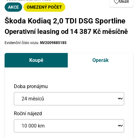
Uložit
AKCE
OMEZENÝ POČET
Škoda Kodiaq 2,0 TDI DSG Sportline
Operativní leasing od 14 387 Kč měsíčně
Evidenční číslo vozu:
NV2009885185
Koupě
Operák
Doba pronájmu
Roční nájezd