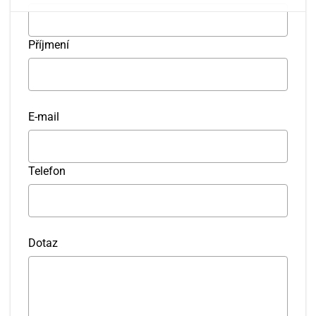
27
28
29
30
31
1
2
Příjmení
3
4
5
6
7
8
9
10
11
12
13
14
15
16
E-mail
17
18
19
20
21
22
23
24
25
26
27
28
29
30
Telefon
31
1
2
3
4
5
6
Dotaz