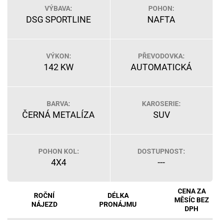
VÝBAVA:
POHON:
DSG SPORTLINE
NAFTA
VÝKON:
PŘEVODOVKA:
142 KW
AUTOMATICKÁ
BARVA:
KAROSERIE:
ČERNÁ METALÍZA
SUV
POHON KOL:
DOSTUPNOST:
4X4
---
CENA ZA
ROČNÍ
DÉLKA
MĚSÍC BEZ
NÁJEZD
PRONÁJMU
DPH