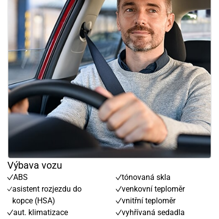
Výbava vozu
ABS
tónovaná skla
asistent rozjezdu do
venkovní teploměr
kopce (HSA)
vnitřní teploměr
aut. klimatizace
vyhřívaná sedadla