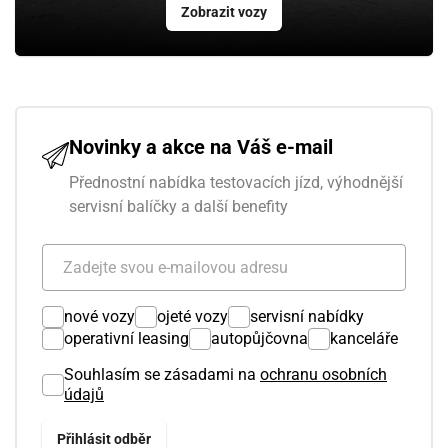
Zobrazit vozy
Novinky a akce na Váš e-mail
Přednostní nabídka testovacích jízd, výhodnější
servisní balíčky a další benefity
nové vozy
ojeté vozy
servisní nabídky
operativní leasing
autopůjčovna
kanceláře
Souhlasím se zásadami na
ochranu osobních
údajů