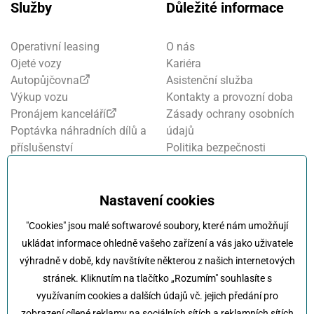
Služby
Důležité informace
Operativní leasing
O nás
Ojeté vozy
Kariéra
Autopůjčovna
Asistenční služba
Výkup vozu
Kontakty a provozní doba
Pronájem kanceláří
Zásady ochrany osobních
Poptávka náhradních dílů a
údajů
příslušenství
Politika bezpečnosti
Financování a pojištění
informací
Motosalon
Nastavení cookies
Oznamovací systém
Nastavení cookies
Projekt FVE financování
"Cookies" jsou malé softwarové soubory, které nám umožňují
Kola Klokočka - ukončení
ukládat informace ohledně vašeho zařízení a vás jako uživatele
provozu
výhradně v době, kdy navštívíte některou z našich internetových
stránek. Kliknutím na tlačítko „Rozumím" souhlasíte s
využívaním cookies a dalších údajů vč. jejich předání pro
zobrazení cílené reklamy na sociálních sítích a reklamních sítích