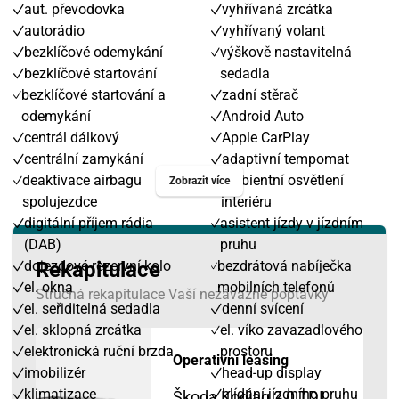
aut. převodovka
vyhřívaná zrcátka
autorádio
vyhřívaný volant
bezklíčové odemykání
výškově nastavitelná
bezklíčové startování
sedadla
bezklíčové startování a
zadní stěrač
odemykání
Android Auto
centrál dálkový
Apple CarPlay
centrální zamykání
adaptivní tempomat
deaktivace airbagu
ambientní osvětlení
Zobrazit více
spolujezdce
interiéru
digitální příjem rádia
asistent jízdy v jízdním
(DAB)
pruhu
dojezdové rezervní kolo
Rekapitulace
bezdrátová nabíječka
el. okna
mobilních telefonů
Stručná rekapitulace Vaší nezávazné poptávky
el. seřiditelná sedadla
denní svícení
el. sklopná zrcátka
el. víko zavazadlového
elektronická ruční brzda
prostoru
Operativní leasing
imobilizér
head-up display
klimatizace
hlídání jízdního pruhu
Škoda Kodiaq 2,0 TDI