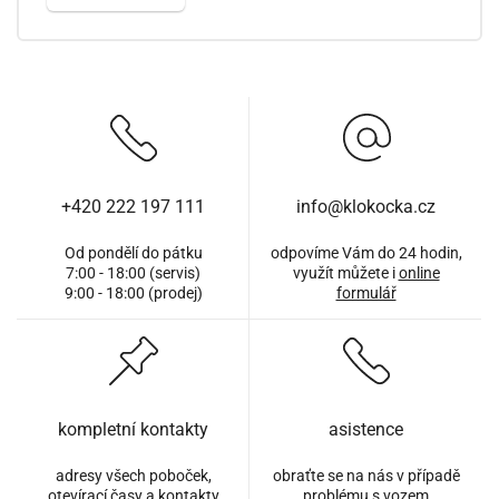
+420 222 197 111
info@klokocka.cz
Od pondělí do pátku
odpovíme Vám do 24 hodin,
7:00 - 18:00 (servis)
využít můžete i
online
9:00 - 18:00 (prodej)
formulář
kompletní kontakty
asistence
adresy všech poboček,
obraťte se na nás v případě
otevírací časy a kontakty
problému s vozem