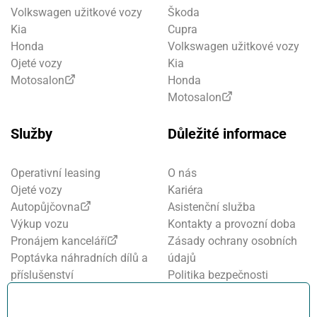
Volkswagen užitkové vozy
Škoda
Kia
Cupra
Honda
Volkswagen užitkové vozy
Ojeté vozy
Kia
Motosalon
Honda
Motosalon
Služby
Důležité informace
Operativní leasing
O nás
Ojeté vozy
Kariéra
Autopůjčovna
Asistenční služba
Výkup vozu
Kontakty a provozní doba
Pronájem kanceláří
Zásady ochrany osobních
Poptávka náhradních dílů a
údajů
příslušenství
Politika bezpečnosti
Financování a pojištění
informací
Motosalon
Nastavení cookies