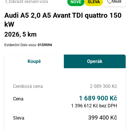
Zobrazit seznam vozů
NOVÉ
SLEVA
Uložit
Audi A5 2,0 A5 Avant TDI quattro 150
kW
2026, 5 km
Evidenční číslo vozu:
0159594
Koupě
Operák
Ceníková cena
2 089 300 Kč
1 689 900 Kč
Cena
1 396 612 Kč bez DPH
399 400 Kč
Sleva