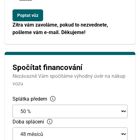
Srpen
Zítra vám zavoláme, pokud to nezvednete,
PO
ÚT
ST
ČT
PÁ
SO
NE
pošleme vám e-mail. Děkujeme!
27
28
29
30
31
1
2
3
4
5
6
7
8
9
Spočítat financování
10
11
12
13
14
15
16
Nezávazně Vám spočítáme výhodný úvěr na nákup
17
18
19
20
21
22
23
vozu
24
25
26
27
28
29
30
Splátka předem
31
1
2
3
4
5
6
Doba splácení