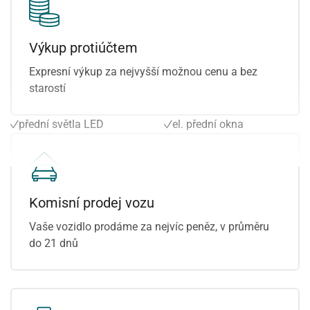
parkovací kamera
zatmavená zadní skla
parkovací senzory přední
airbag řidiče
parkovací senzory zadní
hlídání mrtvého úhlu
Výkup protiúčtem
plní 'EURO VI'
10x airbag
Expresní výkup za nejvyšší možnou cenu a bez
pohon 4x4
parkovací asistent
starostí
posilovač řízení
výškově nastavitelné
potahy kůže
sedadlo řidiče
přední světla LED
el. přední okna
senzor stěračů
laser světlomety
Komisní prodej vozu
Vaše vozidlo prodáme za nejvíc peněz, v průměru
do 21 dnů