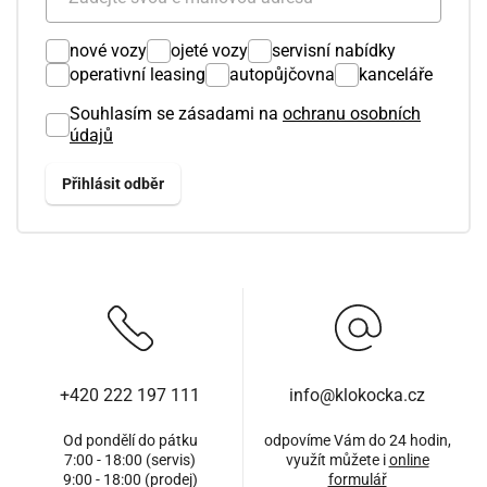
nové vozy
ojeté vozy
servisní nabídky
operativní leasing
autopůjčovna
kanceláře
Souhlasím se zásadami na
ochranu osobních
údajů
+420 222 197 111
info@klokocka.cz
Od pondělí do pátku
odpovíme Vám do 24 hodin,
7:00 - 18:00 (servis)
využít můžete i
online
9:00 - 18:00 (prodej)
formulář