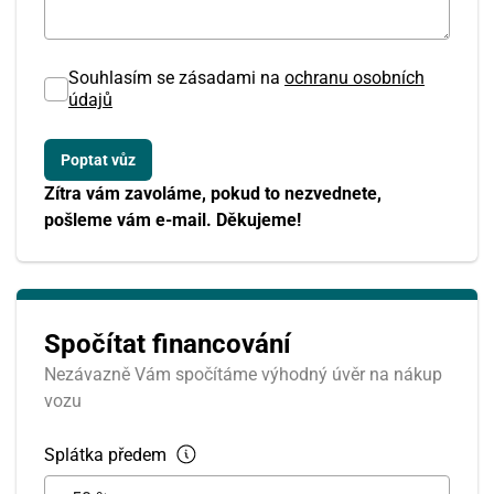
Souhlasím se zásadami na
ochranu osobních
Srpen
údajů
PO
ÚT
ST
ČT
PÁ
SO
NE
27
28
29
30
31
1
2
Zítra vám zavoláme, pokud to nezvednete,
pošleme vám e-mail. Děkujeme!
3
4
5
6
7
8
9
10
11
12
13
14
15
16
Spočítat financování
17
18
19
20
21
22
23
Nezávazně Vám spočítáme výhodný úvěr na nákup
24
25
26
27
28
29
30
vozu
31
1
2
3
4
5
6
Splátka předem