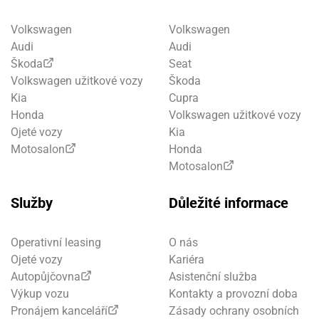
Volkswagen
Volkswagen
Audi
Audi
Škoda
Seat
Volkswagen užitkové vozy
Škoda
Kia
Cupra
Honda
Volkswagen užitkové vozy
Ojeté vozy
Kia
Motosalon
Honda
Motosalon
Služby
Důležité informace
Operativní leasing
O nás
Ojeté vozy
Kariéra
Autopůjčovna
Asistenční služba
Výkup vozu
Kontakty a provozní doba
Pronájem kanceláří
Zásady ochrany osobních