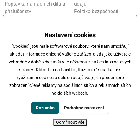
Poptávka náhradních dílů a
údajů
příslušenství
Politika bezpečnosti
Financování a pojištění
informací
Motosalon
Nastavení cookies
Oznamovací systém
Nastavení cookies
Projekt FVE financování
"Cookies" jsou malé softwarové soubory, které nám umožňují
Kola Klokočka - ukončení
ukládat informace ohledně vašeho zařízení a vás jako uživatele
provozu
výhradně v době, kdy navštívíte některou z našich internetových
stránek. Kliknutím na tlačítko „Rozumím" souhlasíte s
využívaním cookies a dalších údajů vč. jejich předání pro
zobrazení cílené reklamy na sociálních sítích a reklamních sítích
na dalších webech.
Klokočka -
Na každé cestě s vámi
Karlovarská 814/115 , 161 00 Praha 6 - Řepy
Rozumím
Podrobné nastavení
tel:
+420 222 197 111
e-mail:
info@klokocka.cz
Odmítnout vše
© 2026 Klokočka
Tvorba webu
UVM interactive