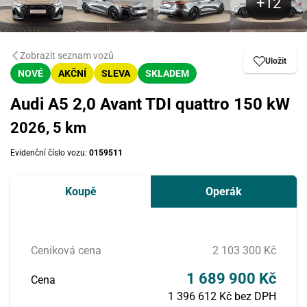
Zobrazit seznam vozů
Uložit
NOVÉ
AKČNÍ
SLEVA
SKLADEM
Audi A5 2,0 Avant TDI quattro 150 kW
2026, 5 km
Evidenční číslo vozu:
0159511
Koupě
Operák
Ceníková cena
2 103 300 Kč
1 689 900 Kč
Cena
1 396 612 Kč bez DPH