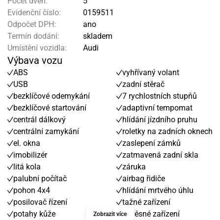
Počet dveří:
5
Evidenční číslo:
0159511
Odpočet DPH:
ano
Termín dodání:
skladem
Umístění vozidla:
Audi
Výbava vozu
ABS
vyhřívaný volant
USB
zadní stěrač
bezklíčové odemykání
7 rychlostních stupňů
bezklíčové startování
adaptivní tempomat
centrál dálkový
hlídání jízdního pruhu
centrální zamykání
roletky na zadních oknech
el. okna
zaslepení zámků
imobilizér
zatmavená zadní skla
litá kola
záruka
palubní počítač
airbag řidiče
pohon 4x4
hlídání mrtvého úhlu
posilovač řízení
tažné zařízení
potahy kůže
závěsné zařízení
Zobrazit více