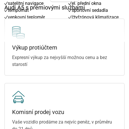
satelitní navigace
el. přední okna
Audi A5 s prémiovými službami
tempomat
sportovní sedadla
venkovní teploměr
čtyřzónová klimatizace
vyhřívaná sedadla
aktivní kapota
vyhřívaná zrcátka
Výkup protiúčtem
Expresní výkup za nejvyšší možnou cenu a bez
starostí
Komisní prodej vozu
Vaše vozidlo prodáme za nejvíc peněz, v průměru
do 21 dnů