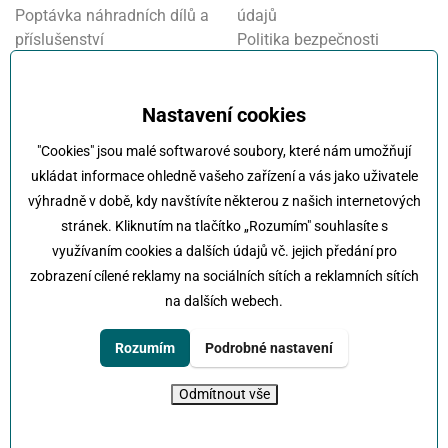
Poptávka náhradních dílů a
údajů
příslušenství
Politika bezpečnosti
Financování a pojištění
informací
Motosalon
Nastavení cookies
Oznamovací systém
Nastavení cookies
Projekt FVE financování
"Cookies" jsou malé softwarové soubory, které nám umožňují
Kola Klokočka - ukončení
ukládat informace ohledně vašeho zařízení a vás jako uživatele
provozu
výhradně v době, kdy navštívíte některou z našich internetových
stránek. Kliknutím na tlačítko „Rozumím" souhlasíte s
využívaním cookies a dalších údajů vč. jejich předání pro
zobrazení cílené reklamy na sociálních sítích a reklamních sítích
na dalších webech.
Klokočka -
Na každé cestě s vámi
Karlovarská 814/115 , 161 00 Praha 6 - Řepy
Rozumím
Podrobné nastavení
tel:
+420 222 197 111
e-mail:
info@klokocka.cz
Odmítnout vše
© 2026 Klokočka
Tvorba webu
UVM interactive