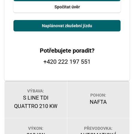
Spočítat úvěr
Naplánovat zkušební jízdu
Potřebujete poradit?
+420 222 197 551
VÝBAVA:
POHON:
S LINE TDI
NAFTA
QUATTRO 210 KW
VÝKON:
PŘEVODOVKA: