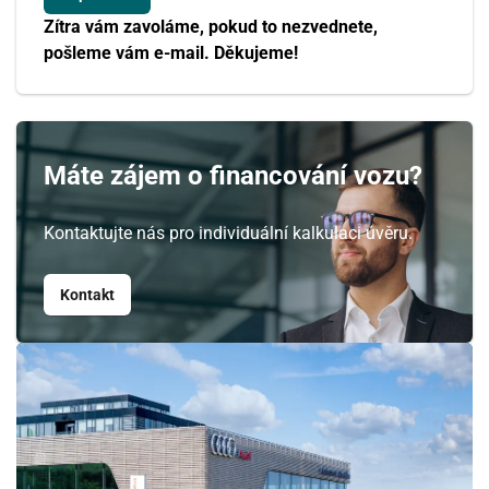
Zítra vám zavoláme, pokud to nezvednete,
pošleme vám e-mail. Děkujeme!
Máte zájem o financování vozu?
Kontaktujte nás pro individuální kalkulaci úvěru.
Kontakt
Srpen
PO
ÚT
ST
ČT
PÁ
SO
NE
27
28
29
30
31
1
2
3
4
5
6
7
8
9