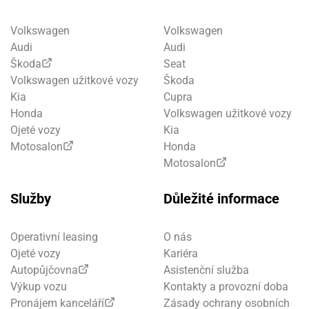
Volkswagen
Volkswagen
Audi
Audi
Škoda
Seat
Volkswagen užitkové vozy
Škoda
Kia
Cupra
Honda
Volkswagen užitkové vozy
Ojeté vozy
Kia
Motosalon
Honda
Motosalon
Služby
Důležité informace
Operativní leasing
O nás
Ojeté vozy
Kariéra
Autopůjčovna
Asistenční služba
Výkup vozu
Kontakty a provozní doba
Pronájem kanceláří
Zásady ochrany osobních