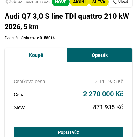
Zobrazit seznam vozů
NOVÉ
AKČNÍ
SLEVA
Uložit
Audi Q7 3,0 S line TDI quattro 210 kW
2026, 5 km
Evidenční číslo vozu:
0158016
Koupě
Operák
Ceníková cena
3 141 935 Kč
2 270 000 Kč
Cena
871 935 Kč
Sleva
Poptat vůz