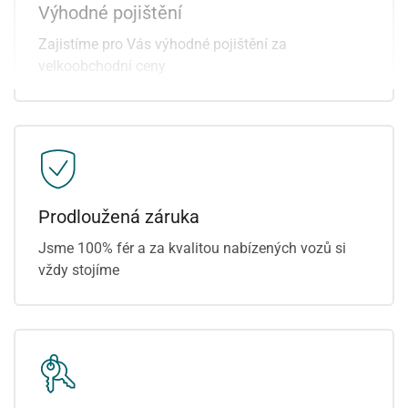
Výhodné pojištění
tónovaná skla
čtyřzónová klimatizace
venkovní teploměr
aktivní kapota
Zajistíme pro Vás výhodné pojištění za
vnitřní teploměr
velkoobchodní ceny
Prodloužená záruka
Jsme 100% fér a za kvalitou nabízených vozů si
vždy stojíme