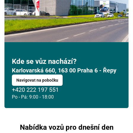
10
11
12
13
14
15
16
17
18
19
20
21
22
23
24
25
26
27
28
29
30
31
1
2
3
4
5
6
Kde se vůz nachází?
Karlovarská 660, 163 00 Praha 6 - Řepy
Navigovat na pobočku
+420 222 197 551
Po - Pá: 9:00 - 18:00
Nabídka vozů pro dnešní den