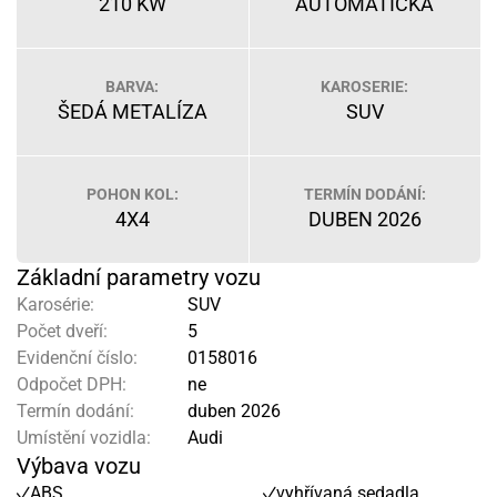
210 KW
AUTOMATICKÁ
BARVA:
KAROSERIE:
ŠEDÁ METALÍZA
SUV
POHON KOL:
TERMÍN DODÁNÍ:
4X4
DUBEN 2026
Základní parametry vozu
Karosérie:
SUV
Počet dveří:
5
Evidenční číslo:
0158016
Odpočet DPH:
ne
Termín dodání:
duben 2026
Umístění vozidla:
Audi
Výbava vozu
ABS
vyhřívaná sedadla