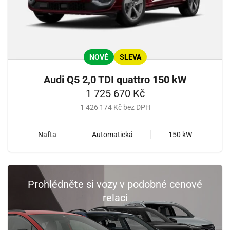
NOVÉ
SLEVA
Audi Q5 2,0 TDI quattro 150 kW
1 725 670 Kč
1 426 174 Kč bez DPH
Nafta
Automatická
150 kW
Prohlédněte si vozy v podobné cenové
relaci