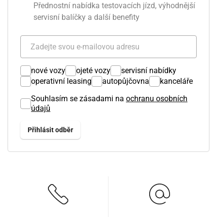
Přednostní nabídka testovacích jízd, výhodnější
servisní balíčky a další benefity
nové vozy
ojeté vozy
servisní nabídky
operativní leasing
autopůjčovna
kanceláře
Souhlasím se zásadami na
ochranu osobních
údajů