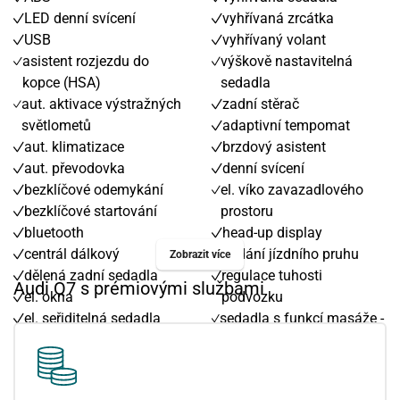
LED denní svícení
vyhřívaná zrcátka
USB
vyhřívaný volant
asistent rozjezdu do
výškově nastavitelná
kopce (HSA)
sedadla
aut. aktivace výstražných
zadní stěrač
světlometů
adaptivní tempomat
aut. klimatizace
brzdový asistent
aut. převodovka
denní svícení
bezklíčové odemykání
el. víko zavazadlového
bezklíčové startování
prostoru
bluetooth
head-up display
centrál dálkový
hlídání jízdního pruhu
Zobrazit více
dělená zadní sedadla
regulace tuhosti
Audi Q7 s prémiovými službami
el. okna
podvozku
el. seřiditelná sedadla
sedadla s funkcí masáže -
el. sklopná zrcátka
přední
el. zrcátka
senzor opotřebení
filtr pevných částic
brzdových destiček