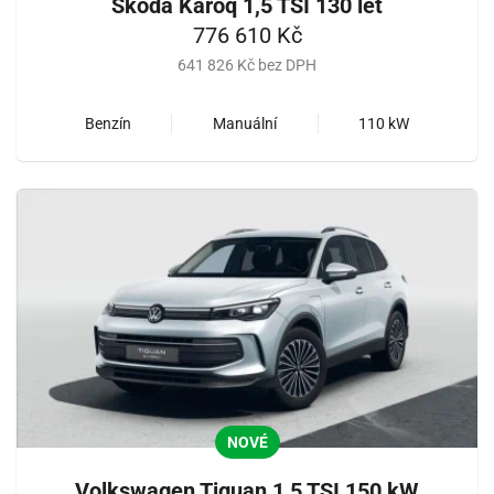
Škoda Karoq 1,5 TSI 130 let
776 610 Kč
641 826 Kč bez DPH
Benzín
Manuální
110 kW
NOVÉ
Volkswagen Tiguan 1,5 TSI 150 kW