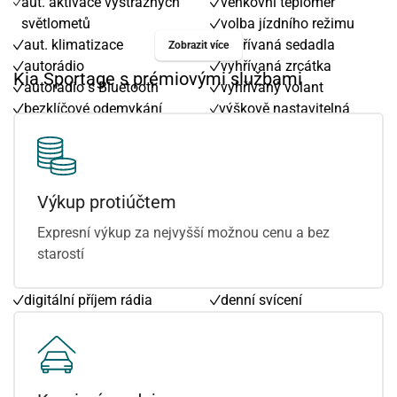
aut. aktivace výstražných
venkovní teploměr
světlometů
volba jízdního režimu
aut. klimatizace
vyhřívaná sedadla
Zobrazit více
autorádio
vyhřívaná zrcátka
Kia Sportage s prémiovými službami
autorádio s Bluetooth
vyhřívaný volant
bezklíčové odemykání
výškově nastavitelná
bezklíčové startování
sedadla
bezklíčové startování a
zadní stěrač
odemykání
Android Auto
bluetooth
Apple CarPlay
Výkup protiúčtem
centrál dálkový
asistent jízdy v jízdním
Expresní výkup za nejvyšší možnou cenu a bez
centrální zamykání
pruhu
starostí
deaktivace airbagu
bezdrátová nabíječka
spolujezdce
mobilních telefonů
digitální příjem rádia
denní svícení
(DAB)
digitální přístrojový štít
dvouzónová klimatizace
dotykové ovládání
dělená zadní sedadla
palubního počítače
el. okna
el. víko zavazadlového