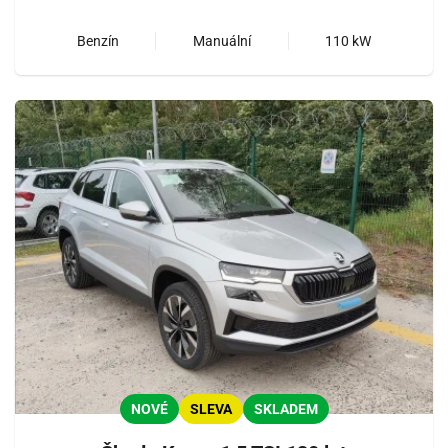
Benzín
Manuální
110 kW
NOVÉ
SLEVA
SKLADEM