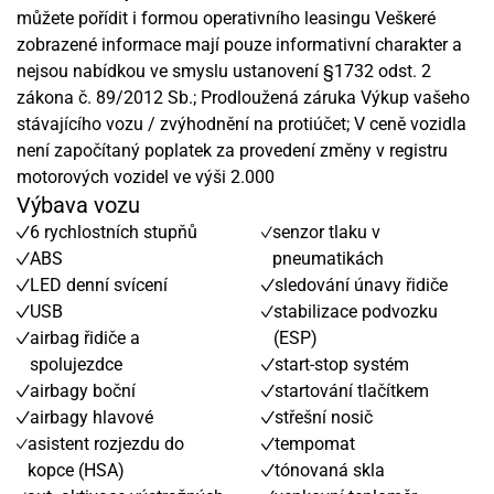
můžete pořídit i formou operativního leasingu Veškeré
zobrazené informace mají pouze informativní charakter a
nejsou nabídkou ve smyslu ustanovení §1732 odst. 2
zákona č. 89/2012 Sb.; Prodloužená záruka Výkup vašeho
stávajícího vozu / zvýhodnění na protiúčet; V ceně vozidla
není započítaný poplatek za provedení změny v registru
motorových vozidel ve výši 2.000
Výbava vozu
6 rychlostních stupňů
senzor tlaku v
ABS
pneumatikách
LED denní svícení
sledování únavy řidiče
USB
stabilizace podvozku
airbag řidiče a
(ESP)
spolujezdce
start-stop systém
airbagy boční
startování tlačítkem
airbagy hlavové
střešní nosič
asistent rozjezdu do
tempomat
kopce (HSA)
tónovaná skla