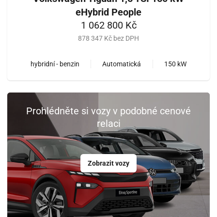
eHybrid People
1 062 800 Kč
878 347 Kč bez DPH
hybridní - benzin
Automatická
150 kW
Prohlédněte si vozy v podobné cenové
relaci
Zobrazit vozy