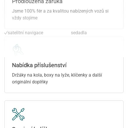
Prodloužená záruka
protiprokluzový systém
regulace rychlosti při jízdě
Jsme 100% fér a za kvalitou nabízených vozů si
kol (ASR)
ze svahu
vždy stojíme
přední světla LED
manuální převodovka
repro
El. ovládaná přední
satelitní navigace
sedadla
senzor stěračů
alarm
senzor světel
vyhřívání sedadel vzadu
Nabídka příslušenství
Držáky na kola, boxy na lyže, klíčenky a další
originální doplňky