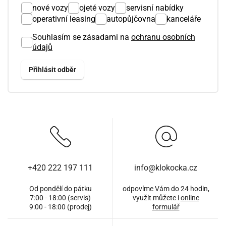
nové vozy
ojeté vozy
servisní nabídky
operativní leasing
autopůjčovna
kanceláře
Souhlasím se zásadami na
ochranu osobních
údajů
+420 222 197 111
info@klokocka.cz
Od pondělí do pátku
odpovíme Vám do 24 hodin,
7:00 - 18:00 (servis)
využít můžete i
online
9:00 - 18:00 (prodej)
formulář