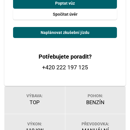
Poptat vůz
Spočítat úvěr
Naplánovat zkušební jízdu
Potřebujete poradit?
+420 222 197 125
VÝBAVA:
POHON:
TOP
BENZÍN
VÝKON:
PŘEVODOVKA: