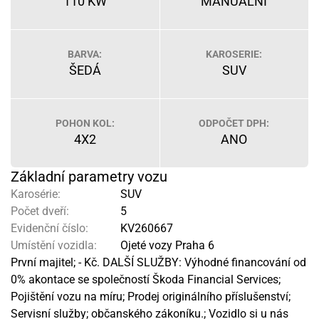
110 KW
MANUÁLNÍ
BARVA:
KAROSERIE:
ŠEDÁ
SUV
POHON KOL:
ODPOČET DPH:
4X2
ANO
Základní parametry vozu
Karosérie:
SUV
Počet dveří:
5
Evidenční číslo:
KV260667
Umístění vozidla:
Ojeté vozy Praha 6
První majitel; - Kč. DALŠÍ SLUŽBY: Výhodné financování od
0% akontace se společností Škoda Financial Services;
Pojištění vozu na míru; Prodej originálního příslušenství;
Servisní služby; občanského zákoníku.; Vozidlo si u nás