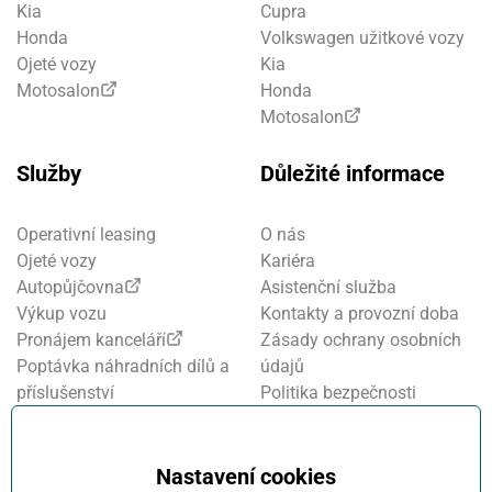
Kia
Cupra
Honda
Volkswagen užitkové vozy
Ojeté vozy
Kia
Motosalon
Honda
Motosalon
Služby
Důležité informace
Operativní leasing
O nás
Ojeté vozy
Kariéra
Autopůjčovna
Asistenční služba
Výkup vozu
Kontakty a provozní doba
Pronájem kanceláří
Zásady ochrany osobních
Poptávka náhradních dílů a
údajů
příslušenství
Politika bezpečnosti
Financování a pojištění
informací
Motosalon
Nastavení cookies
Oznamovací systém
Nastavení cookies