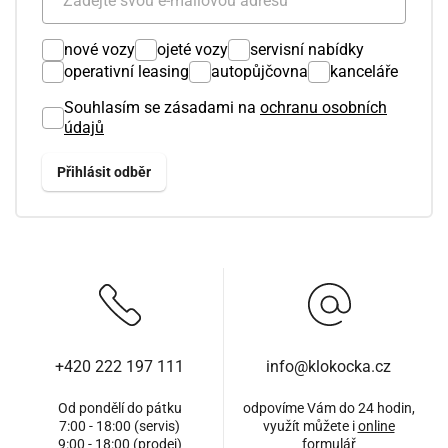
nové vozy
ojeté vozy
servisní nabídky
operativní leasing
autopůjčovna
kanceláře
Souhlasím se zásadami na
ochranu osobních
údajů
+420 222 197 111
info@klokocka.cz
Od pondělí do pátku
odpovíme Vám do 24 hodin,
7:00 - 18:00 (servis)
využít můžete i
online
9:00 - 18:00 (prodej)
formulář