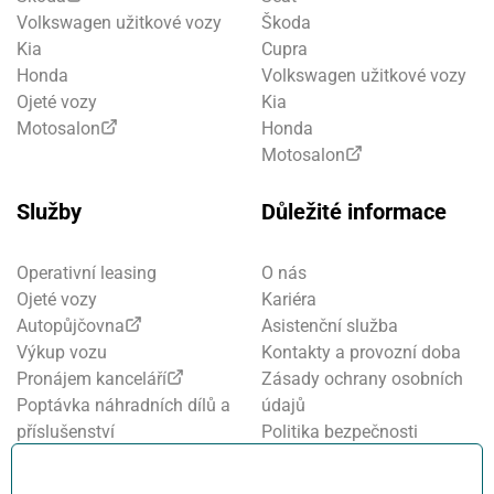
Volkswagen užitkové vozy
Škoda
Kia
Cupra
Honda
Volkswagen užitkové vozy
Ojeté vozy
Kia
Motosalon
Honda
Motosalon
Služby
Důležité informace
Operativní leasing
O nás
Ojeté vozy
Kariéra
Autopůjčovna
Asistenční služba
Výkup vozu
Kontakty a provozní doba
Pronájem kanceláří
Zásady ochrany osobních
Poptávka náhradních dílů a
údajů
příslušenství
Politika bezpečnosti
Financování a pojištění
informací
Motosalon
Nastavení cookies