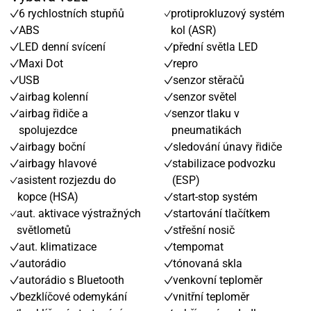
6 rychlostních stupňů
protiprokluzový systém
ABS
kol (ASR)
LED denní svícení
přední světla LED
Maxi Dot
repro
USB
senzor stěračů
airbag kolenní
senzor světel
airbag řidiče a
senzor tlaku v
spolujezdce
pneumatikách
airbagy boční
sledování únavy řidiče
airbagy hlavové
stabilizace podvozku
asistent rozjezdu do
(ESP)
kopce (HSA)
start-stop systém
aut. aktivace výstražných
startování tlačítkem
světlometů
střešní nosič
aut. klimatizace
tempomat
autorádio
tónovaná skla
autorádio s Bluetooth
venkovní teploměr
bezklíčové odemykání
vnitřní teploměr