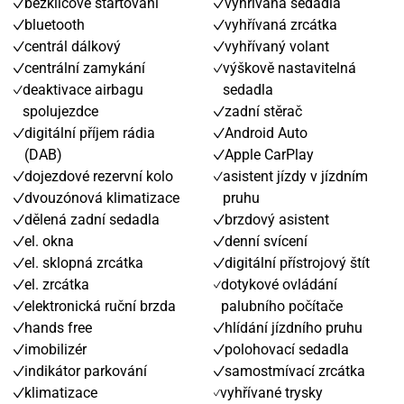
bezklíčové startování
vyhřívaná sedadla
bluetooth
vyhřívaná zrcátka
centrál dálkový
vyhřívaný volant
centrální zamykání
výškově nastavitelná
deaktivace airbagu
sedadla
spolujezdce
zadní stěrač
digitální příjem rádia
Android Auto
(DAB)
Apple CarPlay
dojezdové rezervní kolo
asistent jízdy v jízdním
dvouzónová klimatizace
pruhu
dělená zadní sedadla
brzdový asistent
el. okna
denní svícení
el. sklopná zrcátka
digitální přístrojový štít
el. zrcátka
dotykové ovládání
elektronická ruční brzda
palubního počítače
hands free
hlídání jízdního pruhu
imobilizér
polohovací sedadla
indikátor parkování
samostmívací zrcátka
klimatizace
vyhřívané trysky