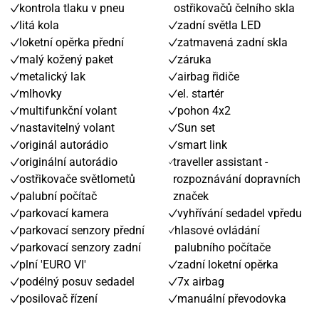
kontrola tlaku v pneu
ostřikovačů čelního skla
litá kola
zadní světla LED
loketní opěrka přední
zatmavená zadní skla
malý kožený paket
záruka
metalický lak
airbag řidiče
mlhovky
el. startér
multifunkční volant
pohon 4x2
nastavitelný volant
Sun set
originál autorádio
smart link
originální autorádio
traveller assistant -
ostřikovače světlometů
rozpoznávání dopravních
palubní počítač
značek
parkovací kamera
vyhřívání sedadel vpředu
parkovací senzory přední
hlasové ovládání
parkovací senzory zadní
palubního počítače
plní 'EURO VI'
zadní loketní opěrka
podélný posuv sedadel
7x airbag
posilovač řízení
manuální převodovka