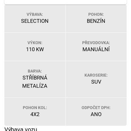
VÝBAVA:
POHON:
SELECTION
BENZÍN
VÝKON:
PŘEVODOVKA:
110 KW
MANUÁLNÍ
BARVA:
KAROSERIE:
STŘÍBRNÁ
SUV
METALÍZA
POHON KOL:
ODPOČET DPH:
4X2
ANO
Výbava vozu