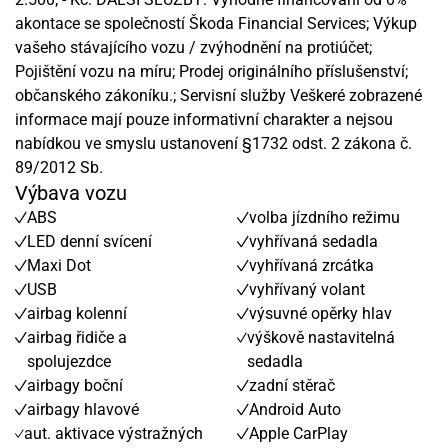
akontace se společností Škoda Financial Services; Výkup
vašeho stávajícího vozu / zvýhodnění na protiúčet;
Pojištění vozu na míru; Prodej originálního příslušenství;
občanského zákoníku.; Servisní služby Veškeré zobrazené
informace mají pouze informativní charakter a nejsou
nabídkou ve smyslu ustanovení §1732 odst. 2 zákona č.
89/2012 Sb.
Výbava vozu
ABS
volba jízdního režimu
LED denní svícení
vyhřívaná sedadla
Maxi Dot
vyhřívaná zrcátka
USB
vyhřívaný volant
airbag kolenní
výsuvné opěrky hlav
airbag řidiče a
výškově nastavitelná
spolujezdce
sedadla
airbagy boční
zadní stěrač
airbagy hlavové
Android Auto
aut. aktivace výstražných
Apple CarPlay