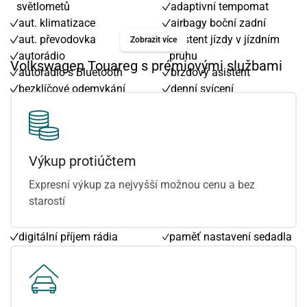
světlometů
adaptivní tempomat
aut. klimatizace
airbagy boční zadní
aut. převodovka
asistent jízdy v jízdním
Zobrazit více
autorádio
pruhu
Volkswagen Touareg s prémiovými službami
autorádio s Bluetooth
brzdový asistent
bezklíčové odemykání
denní svícení
bezklíčové startování
dotykové ovládání
bezklíčové startování a
palubního počítače
odemykání
el. víko zavazadlového
bluetooth
prostoru
Výkup protiúčtem
centrál dálkový
hlídání jízdního pruhu
Expresní výkup za nejvyšší možnou cenu a bez
centrální zamykání
kožená sedadla
starostí
deaktivace airbagu
kožené čalounění
spolujezdce
odvětrávaná sedadla
digitální příjem rádia
paměť nastavení sedadla
(DAB)
řidiče
dojezdové rezervní kolo
polohovací sedadla
dvouzónová klimatizace
regulace tuhosti
dělená zadní sedadla
podvozku