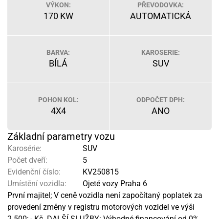
VÝKON:
PŘEVODOVKA:
170 KW
AUTOMATICKÁ
BARVA:
KAROSERIE:
BÍLÁ
SUV
POHON KOL:
ODPOČET DPH:
4X4
ANO
Základní parametry vozu
Karosérie:
SUV
Počet dveří:
5
Evidenční číslo:
KV250815
Umístění vozidla:
Ojeté vozy Praha 6
První majitel; V ceně vozidla není započítaný poplatek za
provedení změny v registru motorových vozidel ve výši
2.500; - Kč. DALŠÍ SLUŽBY: Výhodné financování od 0%