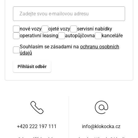
nové vozy
ojeté vozy
servisní nabídky
operativní leasing
autopůjčovna
kanceláře
Souhlasím se zásadami na
ochranu osobních
údajů
+420 222 197 111
info@klokocka.cz