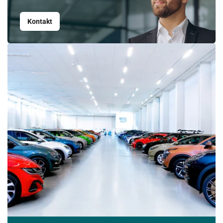
Kontakt
Srpen
PO
ÚT
ST
ČT
PÁ
SO
NE
27
28
29
30
31
1
2
3
4
5
6
7
8
9
10
11
12
13
14
15
16
17
18
19
20
21
22
23
24
25
26
27
28
29
30
31
1
2
3
4
5
6