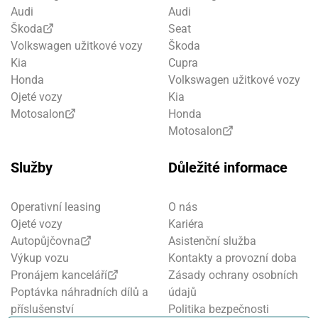
Audi
Audi
Škoda
Seat
Volkswagen užitkové vozy
Škoda
Kia
Cupra
Honda
Volkswagen užitkové vozy
Ojeté vozy
Kia
Motosalon
Honda
Motosalon
Služby
Důležité informace
Operativní leasing
O nás
Ojeté vozy
Kariéra
Autopůjčovna
Asistenční služba
Výkup vozu
Kontakty a provozní doba
Pronájem kanceláří
Zásady ochrany osobních
Poptávka náhradních dílů a
údajů
příslušenství
Politika bezpečnosti