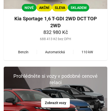
NOVÉ
AKČNÍ
SLEVA
SKLADEM
Kia Sportage 1,6 T-GDI 2WD DCT TOP
2WD
832 980 Kč
688 413 Kč bez DPH
Benzín
Automatická
110 kW
Prohlédněte si vozy v podobné cenové
relaci
Zobrazit vozy